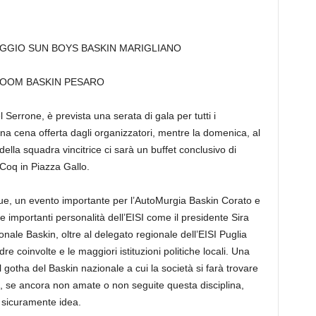
AGGIO SUN BOYS BASKIN MARIGLIANO
OOOM BASKIN PESARO
 Serrone, è prevista una serata di gala per tutti i
na cena offerta dagli organizzatori, mentre la domenica, al
ella squadra vincitrice ci sarà un buffet conclusivo di
 Coq in Piazza Gallo.
ue, un evento importante per l’AutoMurgia Baskin Corato e
che importanti personalità dell’EISI come il presidente Sira
nale Baskin, oltre al delegato regionale dell’EISI Puglia
re coinvolte e le maggiori istituzioni politiche locali. Una
 gotha del Baskin nazionale a cui la società si farà trovare
è, se ancora non amate o non seguite questa disciplina,
 sicuramente idea.