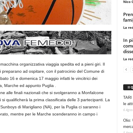
Nico 
Pren
fami
La re
In p
comm
diss
La re
macchina organizzativa viaggia spedita ed a pieni giri. Il
i preparano ad ospitare, con il patrocinio del Comune di
bato 16 e domenica 17 maggio infatti le vincitrici dei
ia, Marche ed appunto Puglia .
Il 
ne alle finali nazionali che si svolgeranno a Monfalcone
TARI 
si qualificherà la prima classificata delle 3 partecipanti. La
le at
unboys di Marigliano (NA), per la Puglia ci saranno i
6 Agos
orato, mentre per le Marche scenderanno in campo i
Olio: 
mercat
5 Agos