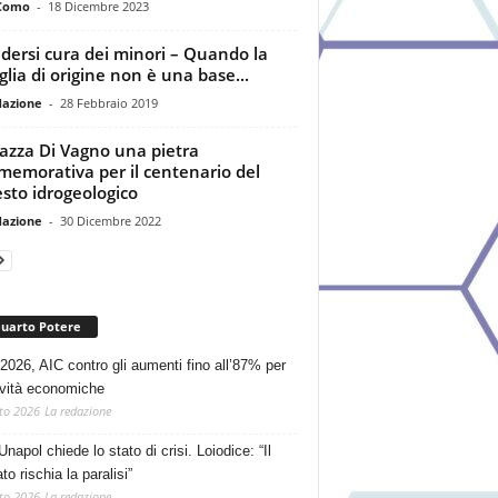
Como
-
18 Dicembre 2023
dersi cura dei minori – Quando la
glia di origine non è una base...
dazione
-
28 Febbraio 2019
iazza Di Vagno una pietra
emorativa per il centenario del
esto idrogeologico
dazione
-
30 Dicembre 2022
Quarto Potere
2026, AIC contro gli aumenti fino all’87% per
tività economiche
to 2026
La redazione
Unapol chiede lo stato di crisi. Loiodice: “Il
o rischia la paralisi”
to 2026
La redazione