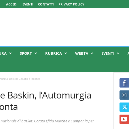
ACCEDI
EVENTI
CONTATTI
PRIVACY POLICY
URA
SPORT
RUBRICA
WEBTV
EVENTI
murgia Baskin Corato é pronta
e Baskin, l’Automurgia
ronta
ona nazionale di baskin: Corato sfida Marche e Campania per