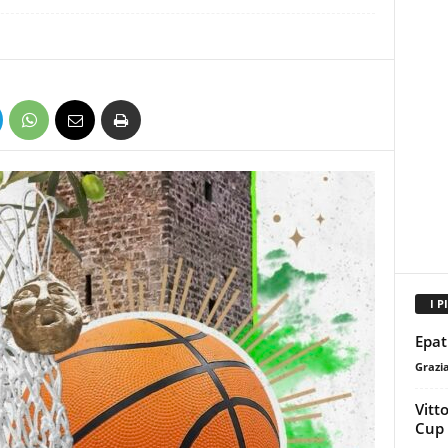
I P
Epat
Grazi
Vitt
Cup 