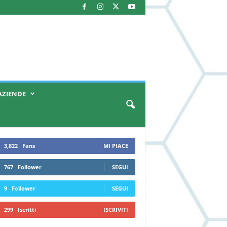
AZIENDE
3,822
Fans
MI PIACE
767
Follower
SEGUI
9
Follower
SEGUI
299
Iscritti
ISCRIVITI