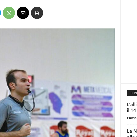
I P
L’al
il 14
Cinzi
La N
alla 