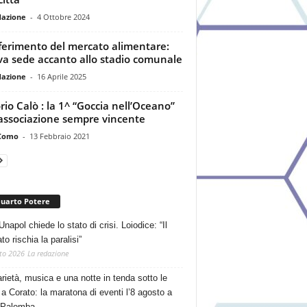
dazione
-
4 Ottobre 2024
ferimento del mercato alimentare:
a sede accanto allo stadio comunale
dazione
-
16 Aprile 2025
orio Calò : la 1^ “Goccia nell’Oceano”
’associazione sempre vincente
Como
-
13 Febbraio 2021
Quarto Potere
Unapol chiede lo stato di crisi. Loiodice: “Il
o rischia la paralisi”
to 2026
La redazione
arietà, musica e una notte in tenda sotto le
 a Corato: la maratona di eventi l’8 agosto a
 Palomba