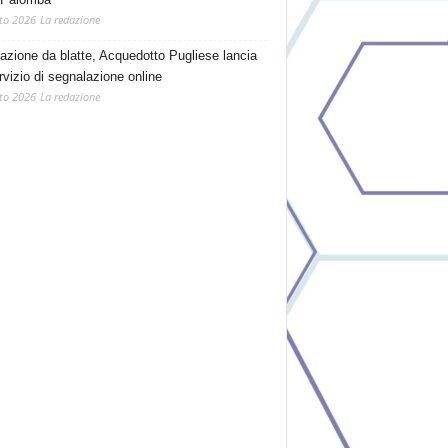
to 2026
La redazione
tazione da blatte, Acquedotto Pugliese lancia
rvizio di segnalazione online
to 2026
La redazione