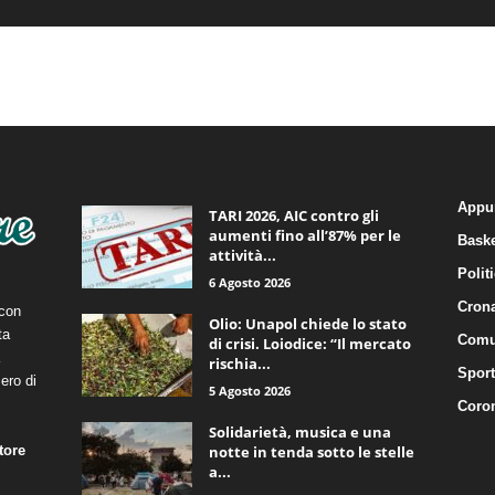
ALTRE NOTIZIE
CA
Appu
TARI 2026, AIC contro gli
aumenti fino all’87% per le
Baske
attività...
Polit
6 Agosto 2026
Cron
 con
Olio: Unapol chiede lo stato
ta
Comu
di crisi. Loiodice: “Il mercato
rischia...
Sport
ero di
5 Agosto 2026
Coro
Solidarietà, musica e una
tore
notte in tenda sotto le stelle
a...