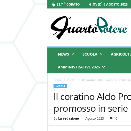
C
CORATO
GIOVEDÌ 6 AGOSTO 2026.
29.7
I
l
Q
u
a
r
t
NEWS
SCUOLA
AGRICOLT
o
P
AMMINISTRATIVE 2026
o
t
Home
Basket
Il coratino Aldo Procacci, arbitro d
e
BASKET
r
Il coratino Aldo Pro
e
promosso in serie
By
La redazione
-
4 Agosto 2023
0