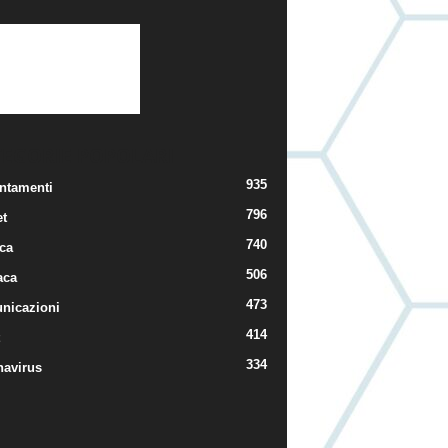
TEGORIE POPOLARI
935
ntamenti
796
t
740
ica
506
aca
473
nicazioni
414
334
navirus