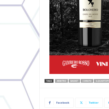
TAGS
ARBITRO
BASKET
CORATO
ILQUARTOPO
Facebook
Twitter