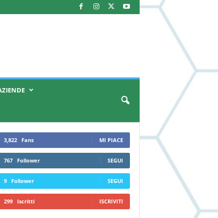
AZIENDE
3,822
Fans
MI PIACE
767
Follower
SEGUI
9
Follower
SEGUI
299
Iscritti
ISCRIVITI