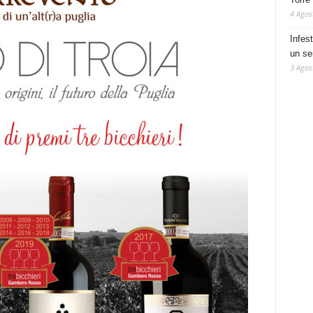
4 Agos
Infes
un se
3 Agos