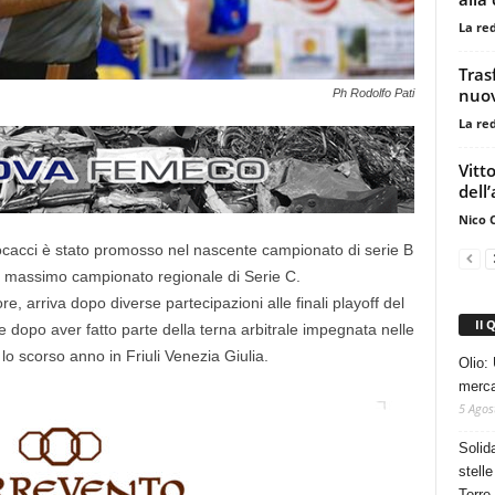
La re
Tras
nuov
Ph Rodolfo Pati
La re
Vitt
dell
Nico 
Procacci è stato promosso nel nascente campionato di serie B
el massimo campionato regionale di Serie C.
re, arriva dopo diverse partecipazioni alle finali playoff del
Il 
dopo aver fatto parte della terna arbitrale impegnata nelle
 lo scorso anno in Friuli Venezia Giulia.
Olio: 
mercat
5 Agos
Solid
stelle
Torre