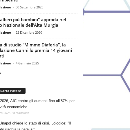
dazione
-
30 Settembre 2023
 alberi più bambini” approda nel
o Nazionale dell’Alta Murgia
dazione
-
22 Dicembre 2020
a di studio “Mimmo Diaferia”, la
azione Cannillo premia 14 giovani
nti
dazione
-
4 Gennaio 2025
Quarto Potere
2026, AIC contro gli aumenti fino all’87% per
tività economiche
to 2026
La redazione
Unapol chiede lo stato di crisi. Loiodice: “Il
o rischia la paralisi”