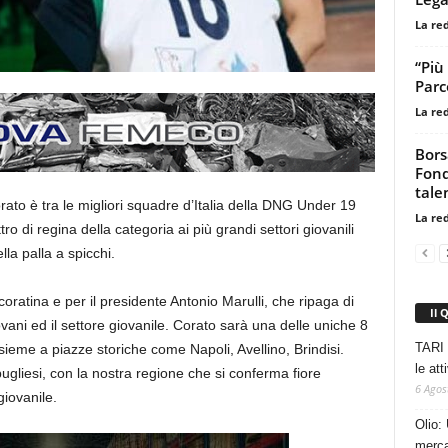
La re
“Più
Parc
La re
Bors
Fond
tale
rato è tra le migliori squadre d’Italia della DNG Under 19
La re
o di regina della categoria ai più grandi settori giovanili
la palla a spicchi.
ratina e per il presidente Antonio Marulli, che ripaga di
Il 
 giovani ed il settore giovanile. Corato sarà una delle uniche 8
TARI 
sieme a piazze storiche come Napoli, Avellino, Brindisi.
le at
ugliesi, con la nostra regione che si conferma fiore
6 Agos
giovanile.
Olio: 
mercat