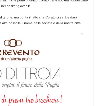
 sacrifici e pone di diritto Corato tra le società riconosciute
i nel basket giovanile.
 girone, ma conta il fatto che Corato ci sarà e darà
 alto possbile il nome della società e della nostra città.