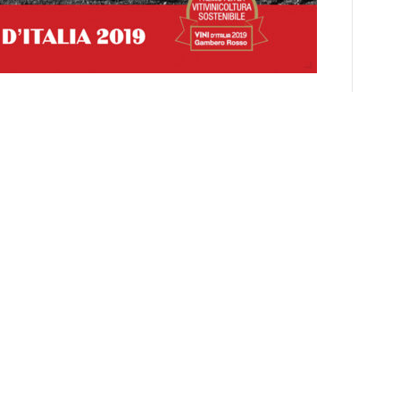
Telegram
WhatsApp
Articolo successivo
to
“INNESTI – Anziani”: il Comune di
Corato lancia l’avviso pubblico