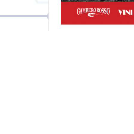
TAGS
BASKET CORATO
UNDER 19 ECCELLENZA
Facebook
Twitter
Articolo precedente
NMC, colpo in panchina: conferma
coach Gianpaolo Ambrico
La redazione