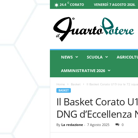
C
CORATO
VENERDÌ 7 AGOSTO 2026.
24.4
I
l
Q
u
a
r
t
NEWS
SCUOLA
AGRICOLT
o
P
AMMINISTRATIVE 2026
o
t
Home
Basket
Il Basket Corato U19 tra le 72 squ
e
BASKET
r
Il Basket Corato U1
e
DNG d’Eccellenza 
By
La redazione
-
7 Agosto 2025
0