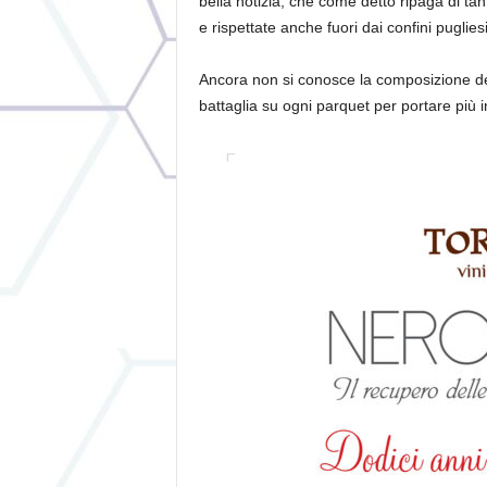
bella notizia, che come detto ripaga di tanti
e rispettate anche fuori dai confini puglies
Ancora non si conosce la composizione del
battaglia su ogni parquet per portare più in