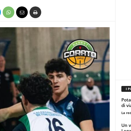
I P
Pota
di v
La re
Un v
Leg