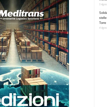
5 Agos
Solid
stelle
Torre
4 Agos