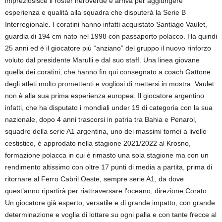
impreziosisce il roster neroverde e arriva per aggiungere
esperienza e qualità alla squadra che disputerà la Serie B
Interregionale. I coratini hanno infatti acquistato Santiago Vaulet,
guardia di 194 cm nato nel 1998 con passaporto polacco. Ha quindi
25 anni ed è il giocatore più “anziano” del gruppo il nuovo rinforzo
voluto dal presidente Marulli e dal suo staff. Una linea giovane
quella dei coratini, che hanno fin qui consegnato a coach Gattone
degli atleti molto promettenti e vogliosi di mettersi in mostra. Vaulet
non è alla sua prima esperienza europea. Il giocatore argentino
infatti, che ha disputato i mondiali under 19 di categoria con la sua
nazionale, dopo 4 anni trascorsi in patria tra Bahia e Penarol,
squadre della serie A1 argentina, uno dei massimi tornei a livello
cestistico, è approdato nella stagione 2021/2022 al Krosno,
formazione polacca in cui è rimasto una sola stagione ma con un
rendimento altissimo con oltre 17 punti di media a partita, prima di
ritornare al Ferro Cabril Oeste, sempre serie A1, da dove
quest’anno ripartirà per riattraversare l’oceano, direzione Corato.
Un giocatore già esperto, versatile e di grande impatto, con grande
determinazione e voglia di lottare su ogni palla e con tante frecce al