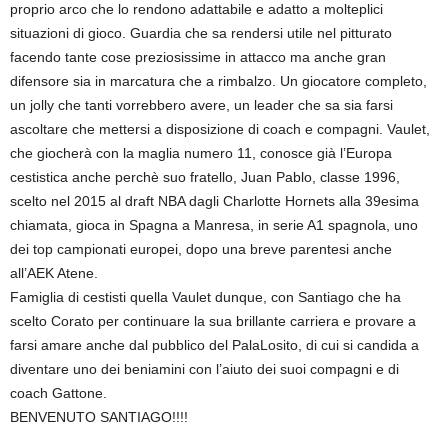
proprio arco che lo rendono adattabile e adatto a molteplici
situazioni di gioco. Guardia che sa rendersi utile nel pitturato
facendo tante cose preziosissime in attacco ma anche gran
difensore sia in marcatura che a rimbalzo. Un giocatore completo,
un jolly che tanti vorrebbero avere, un leader che sa sia farsi
ascoltare che mettersi a disposizione di coach e compagni. Vaulet,
che giocherà con la maglia numero 11, conosce già l’Europa
cestistica anche perchè suo fratello, Juan Pablo, classe 1996,
scelto nel 2015 al draft NBA dagli Charlotte Hornets alla 39esima
chiamata, gioca in Spagna a Manresa, in serie A1 spagnola, uno
dei top campionati europei, dopo una breve parentesi anche
all’AEK Atene.
Famiglia di cestisti quella Vaulet dunque, con Santiago che ha
scelto Corato per continuare la sua brillante carriera e provare a
farsi amare anche dal pubblico del PalaLosito, di cui si candida a
diventare uno dei beniamini con l’aiuto dei suoi compagni e di
coach Gattone.
BENVENUTO SANTIAGO!!!!