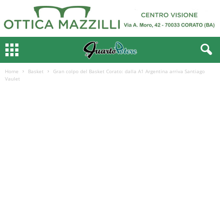
Home
Basket
Gran colpo del Basket Corato: dalla A1 Argentina arriva Santiago
Vaulet