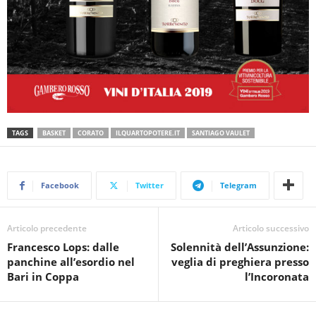
TAGS
BASKET
CORATO
ILQUARTOPOTERE.IT
SANTIAGO VAULET
Facebook
Twitter
Telegram
Articolo precedente
Articolo successivo
Francesco Lops: dalle
Solennità dell’Assunzione:
panchine all’esordio nel
veglia di preghiera presso
Bari in Coppa
l’Incoronata