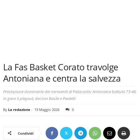
La Fas Basket Corato travolge
Antoniana e centra la salvezza
Prestazione dominante dei neroverdi al PalaLosito: Antoniana battuta 73-46
in gara 3 playout, decisivi Basile e Paoletti
By
La redazione
-
19 Maggio 2026
0
Condividi