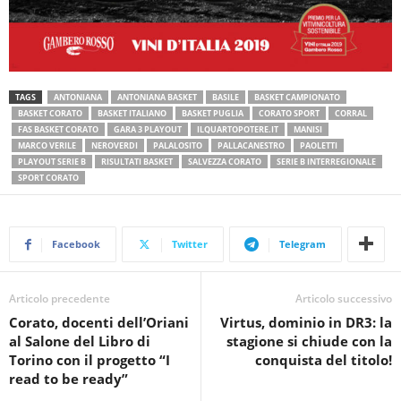
TAGS
ANTONIANA
ANTONIANA BASKET
BASILE
BASKET CAMPIONATO
BASKET CORATO
BASKET ITALIANO
BASKET PUGLIA
CORATO SPORT
CORRAL
FAS BASKET CORATO
GARA 3 PLAYOUT
ILQUARTOPOTERE.IT
MANISI
MARCO VERILE
NEROVERDI
PALALOSITO
PALLACANESTRO
PAOLETTI
PLAYOUT SERIE B
RISULTATI BASKET
SALVEZZA CORATO
SERIE B INTERREGIONALE
SPORT CORATO
Facebook
Twitter
Telegram
Articolo precedente
Articolo successivo
Corato, docenti dell’Oriani
Virtus, dominio in DR3: la
al Salone del Libro di
stagione si chiude con la
Torino con il progetto “I
conquista del titolo!
read to be ready”