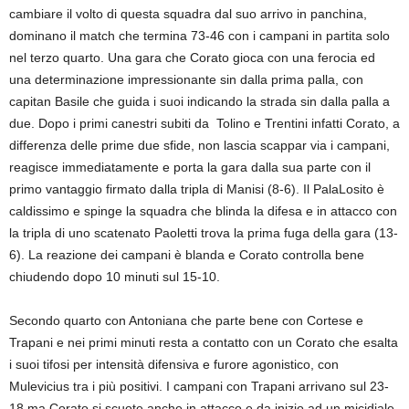
cambiare il volto di questa squadra dal suo arrivo in panchina,
dominano il match che termina 73-46 con i campani in partita solo
nel terzo quarto. Una gara che Corato gioca con una ferocia ed
una determinazione impressionante sin dalla prima palla, con
capitan Basile che guida i suoi indicando la strada sin dalla palla a
due. Dopo i primi canestri subiti da Tolino e Trentini infatti Corato, a
differenza delle prime due sfide, non lascia scappar via i campani,
reagisce immediatamente e porta la gara dalla sua parte con il
primo vantaggio firmato dalla tripla di Manisi (8-6). Il PalaLosito è
caldissimo e spinge la squadra che blinda la difesa e in attacco con
la tripla di uno scatenato Paoletti trova la prima fuga della gara (13-
6). La reazione dei campani è blanda e Corato controlla bene
chiudendo dopo 10 minuti sul 15-10.
Secondo quarto con Antoniana che parte bene con Cortese e
Trapani e nei primi minuti resta a contatto con un Corato che esalta
i suoi tifosi per intensità difensiva e furore agonistico, con
Mulevicius tra i più positivi. I campani con Trapani arrivano sul 23-
18 ma Corato si scuote anche in attacco e da inizio ad un micidiale