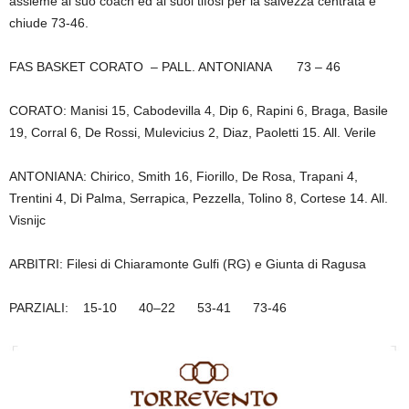
assieme al suo coach ed ai suoi tifosi per la salvezza centrata e
chiude 73-46.
FAS BASKET CORATO – PALL. ANTONIANA
73
– 46
CORATO: Manisi 15, Cabodevilla 4, Dip 6, Rapini 6, Braga, Basile
19, Corral 6, De Rossi, Mulevicius 2, Diaz, Paoletti 15. All. Verile
ANTONIANA: Chirico, Smith 16, Fiorillo, De Rosa, Trapani 4,
Trentini 4, Di Palma, Serrapica, Pezzella, Tolino 8, Cortese 14. All.
Visnijc
ARBITRI: Filesi di Chiaramonte Gulfi (RG) e Giunta di Ragusa
PARZIALI: 15-
10
40
–
22
53-41 73-46