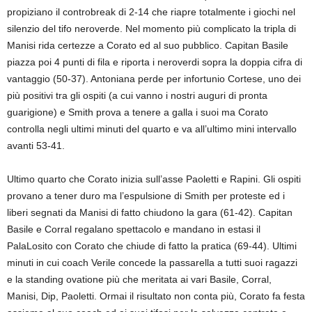
propiziano il controbreak di 2-14 che riapre totalmente i giochi nel
silenzio del tifo neroverde. Nel momento più complicato la tripla di
Manisi rida certezze a Corato ed al suo pubblico. Capitan Basile
piazza poi 4 punti di fila e riporta i neroverdi sopra la doppia cifra di
vantaggio (50-37). Antoniana perde per infortunio Cortese, uno dei
più positivi tra gli ospiti (a cui vanno i nostri auguri di pronta
guarigione) e Smith prova a tenere a galla i suoi ma Corato
controlla negli ultimi minuti del quarto e va all’ultimo mini intervallo
avanti 53-41.
Ultimo quarto che Corato inizia sull’asse Paoletti e Rapini. Gli ospiti
provano a tener duro ma l’espulsione di Smith per proteste ed i
liberi segnati da Manisi di fatto chiudono la gara (61-42). Capitan
Basile e Corral regalano spettacolo e mandano in estasi il
PalaLosito con Corato che chiude di fatto la pratica (69-44). Ultimi
minuti in cui coach Verile concede la passarella a tutti suoi ragazzi
e la standing ovatione più che meritata ai vari Basile, Corral,
Manisi, Dip, Paoletti. Ormai il risultato non conta più, Corato fa festa