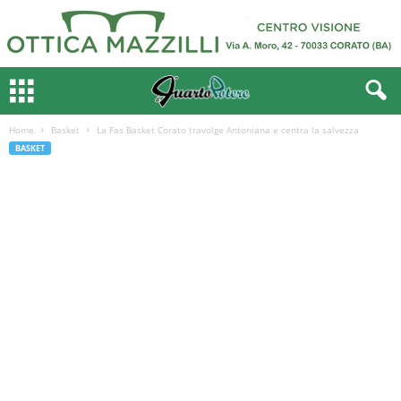
Home
Basket
La Fas Basket Corato travolge Antoniana e centra la salvezza
BASKET