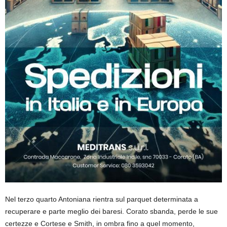
Nel terzo quarto Antoniana rientra sul parquet determinata a
recuperare e parte meglio dei baresi. Corato sbanda, perde le sue
certezze e Cortese e Smith, in ombra fino a quel momento,