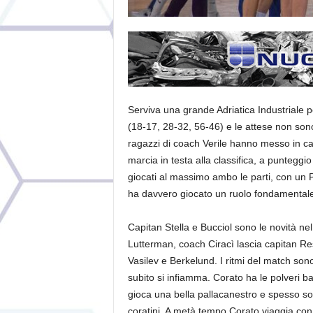
Serviva una grande Adriatica Industriale p
(18-17, 28-32, 56-46) e le attese non sono 
ragazzi di coach Verile hanno messo in cas
marcia in testa alla classifica, a punteggi
giocati al massimo ambo le parti, con un 
ha davvero giocato un ruolo fondamentale 
Capitan Stella e Bucciol sono le novità nel
Lutterman, coach Ciracì lascia capitan Re
Vasilev e Berkelund. I ritmi del match sono s
subito si infiamma. Corato ha le polveri b
gioca una bella pallacanestro e spesso son
coratini. A metà tempo Corato viaggia con 