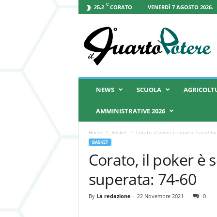
C
CORATO
VENERDÌ 7 AGOSTO 2026.
25.2
I
l
Q
u
a
r
t
NEWS
SCUOLA
AGRICOLT
o
P
AMMINISTRATIVE 2026
o
t
Home
Basket
Corato, il poker è servito. Castell
e
BASKET
r
Corato, il poker è 
e
superata: 74-60
By
La redazione
-
22 Novembre 2021
0