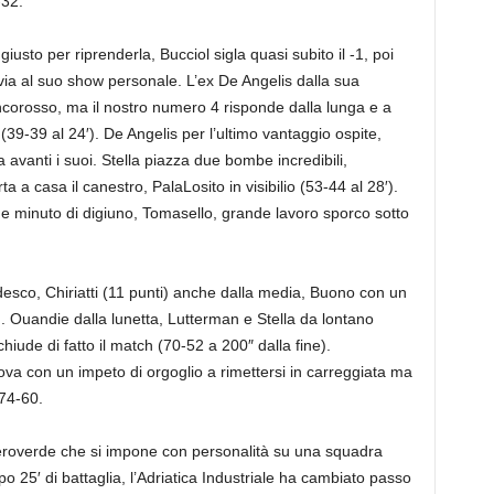
-32.
iusto per riprenderla, Bucciol sigla quasi subito il -1, poi
via al suo show personale. L’ex De Angelis dalla sua
ncorosso, ma il nostro numero 4 risponde dalla lunga e a
 (39-39 al 24′). De Angelis per l’ultimo vantaggio ospite,
avanti i suoi. Stella piazza due bombe incredibili,
a casa il canestro, PalaLosito in visibilio (53-44 al 28′).
e minuto di digiuno, Tomasello, grande lavoro sporco sotto
desco, Chiriatti (11 punti) anche dalla media, Buono con un
). Ouandie dalla lunetta, Lutterman e Stella da lontano
hiude di fatto il match (70-52 a 200″ dalla fine).
ova con un impeto di orgoglio a rimettersi in carreggiata ma
 74-60.
eroverde che si impone con personalità su una squadra
po 25′ di battaglia, l’Adriatica Industriale ha cambiato passo