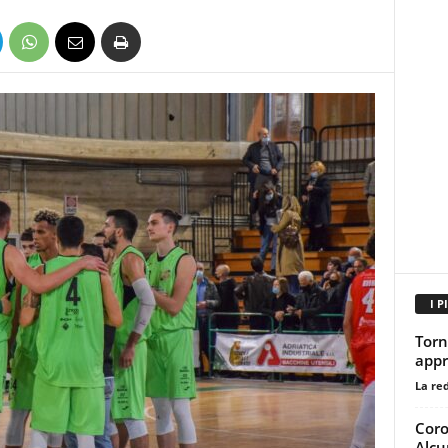
I P
Torn
appr
La re
Coro
Alcun