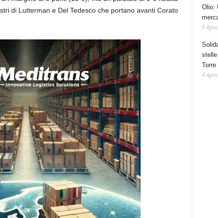
Olio: 
estri di Lutterman e Del Tedesco che portano avanti Corato
mercat
5 Agos
Solid
stelle
Torre
4 Agos