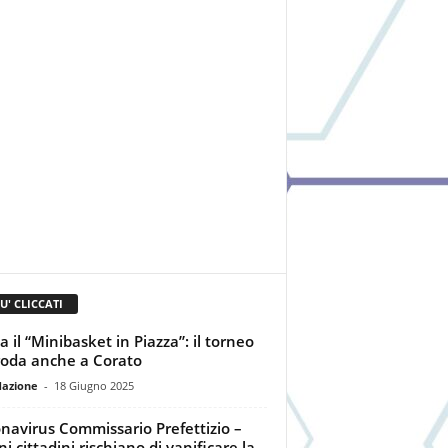
IU' CLICCATI
a il “Minibasket in Piazza”: il torneo
oda anche a Corato
dazione
-
18 Giugno 2025
navirus Commissario Prefettizio –
i cittadini rischiano di vanificare la