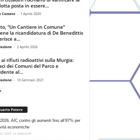
otta posta in essere...
a Cazzato
-
7 Aprile 2020
to, “Un Cantiere in Comune”
iene la ricandidatura di De Benedittis
risce a...
dazione
-
2 Aprile 2026
ai rifiuti radioattivi sulla Murgia:
aci dei Comuni del Parco e
dente al...
dazione
-
10 Gennaio 2021
Quarto Potere
2026, AIC contro gli aumenti fino all’87% per
tività economiche
to 2026
La redazione