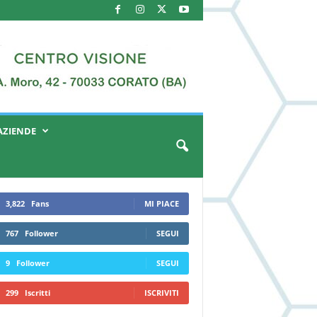
AZIENDE
3,822
Fans
MI PIACE
767
Follower
SEGUI
9
Follower
SEGUI
299
Iscritti
ISCRIVITI