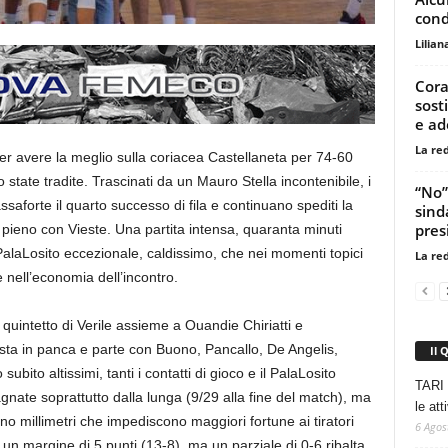
cond
Lilian
Cora
sost
e ade
La re
er avere la meglio sulla coriacea Castellaneta per 74-60
state tradite. Trascinati da un Mauro Stella incontenibile, i
“No” 
saforte il quarto successo di fila e continuano spediti la
sind
presi
o pieno con Vieste. Una partita intensa, quaranta minuti
PalaLosito eccezionale, caldissimo, che nei momenti topici
La re
nell’economia dell’incontro.
 quintetto di Verile assieme a Ouandie Chiriatti e
sta in panca e parte con Buono, Pancallo, De Angelis,
Il 
ubito altissimi, tanti i contatti di gioco e il PalaLosito
TARI 
agnate soprattutto dalla lunga (9/29 alla fine del match), ma
le at
o millimetri che impediscono maggiori fortune ai tiratori
6 Agos
un margine di 5 punti (13-8), ma un parziale di 0-6 ribalta