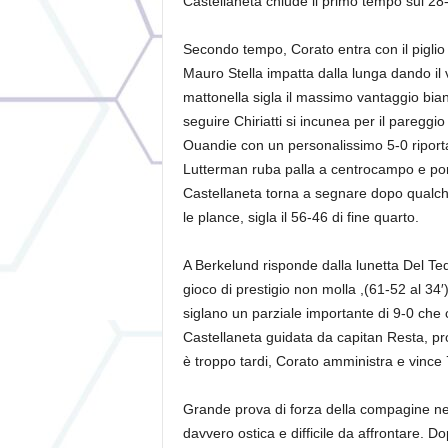
Castellaneta chiude il primo tempo sul 28
Secondo tempo, Corato entra con il piglio g
Mauro Stella impatta dalla lunga dando il 
mattonella sigla il massimo vantaggio bia
seguire Chiriatti si incunea per il pareggio
Ouandie con un personalissimo 5-0 riporta 
Lutterman ruba palla a centrocampo e porta 
Castellaneta torna a segnare dopo qualch
le plance, sigla il 56-46 di fine quarto.
A Berkelund risponde dalla lunetta Del Te
gioco di prestigio non molla ,(61-52 al 34′
siglano un parziale importante di 9-0 che c
Castellaneta guidata da capitan Resta, pr
è troppo tardi, Corato amministra e vince
Grande prova di forza della compagine n
davvero ostica e difficile da affrontare. Do