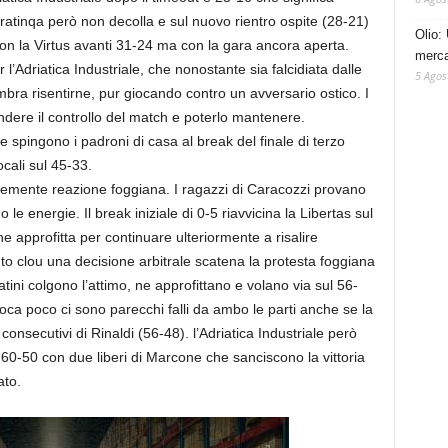
atinqa però non decolla e sul nuovo rientro ospite (28-21)
Olio: 
o con la Virtus avanti 31-24 ma con la gara ancora aperta.
mercat
’Adriatica Industriale, che nonostante sia falcidiata dalle
5 Agos
a risentirne, pur giocando contro un avversario ostico. I
ere il controllo del match e poterlo mantenere.
 spingono i padroni di casa al break del finale di terzo
ocali sul 45-33.
eemente reazione foggiana. I ragazzi di Caracozzi provano
 le energie. Il break iniziale di 0-5 riavvicina la Libertas sul
 approfitta per continuare ulteriormente a risalire
to clou una decisione arbitrale scatena la protesta foggiana
tini colgono l’attimo, ne approfittano e volano via sul 56-
gioca poco ci sono parecchi falli da ambo le parti anche se la
consecutivi di Rinaldi (56-48). l’Adriatica Industriale però
60-50 con due liberi di Marcone che sanciscono la vittoria
ato.