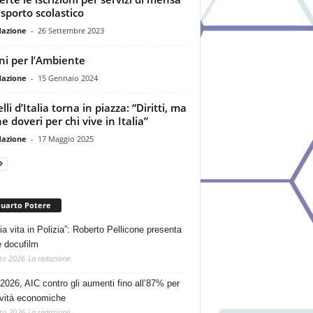
asporto scolastico
dazione
-
26 Settembre 2023
ni per l’Ambiente
dazione
-
15 Gennaio 2024
lli d’Italia torna in piazza: “Diritti, ma
e doveri per chi vive in Italia”
dazione
-
17 Maggio 2025
Quarto Potere
ia vita in Polizia”: Roberto Pellicone presenta
e docufilm
to 2026
La redazione
2026, AIC contro gli aumenti fino all’87% per
tività economiche
to 2026
La redazione