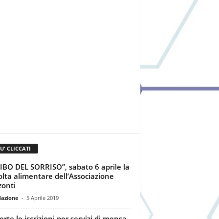
IU' CLICCATI
CIBO DEL SORRISO”, sabato 6 aprile la
olta alimentare dell’Associazione
zonti
dazione
-
5 Aprile 2019
erte le iscrizioni per servizi di mensa