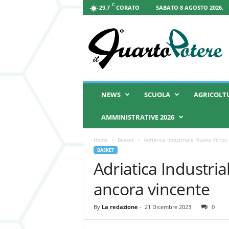
C
CORATO
SABATO 8 AGOSTO 2026.
29.7
I
l
Q
u
a
r
t
NEWS
SCUOLA
AGRICOLT
o
P
AMMINISTRATIVE 2026
o
t
Home
Basket
Adriatica Industriale Nuova Virtu
e
BASKET
r
Adriatica Industri
e
ancora vincente
By
La redazione
-
21 Dicembre 2023
0