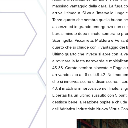
massimo vantaggio della gara. La fuga cor
arriva il timeout. Si va all’intervallo lung
Terzo quarto che sembra quello buono per l
assenze ed in grande emergenza non sembr
baresi minuto dopo minuto sembrano prend
Scaringella, Piccarreta, Maldera e Ferrante
quarto che si chiude con il vantaggio dei l
Ultimo quarto che invece si apre con la v
a rovinare la festa neroverde e moltiplicano
45-38. Corato sembra bloccata e Foggia ne
arrivando sino al -6 sul 48-42. Nel momen
che si innervosiscono e disuniscono. I cora
43. il match si innervosisce nel finale, si 
Libertas ha un ultimo sussulto con 5 punti 
gestisce bene la reazione ospite e chiude 
dell’Adriatica Industriale Nuova Virtus Cor