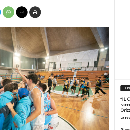
I P
“IL 
racc
Oriz
La re
Riap