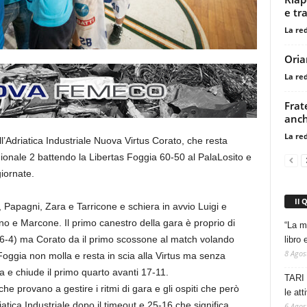
e tr
La re
Oria
La re
Frate
anch
La re
ll’Adriatica Industriale Nuova Virtus Corato, che resta
ionale 2 battendo la Libertas Foggia 60-50 al PalaLosito e
iornate.
Il 
 Papagni, Zara e Tarricone e schiera in avvio Luigi e
no e Marcone. Il primo canestro della gara è proprio di
“La m
o (6-4) ma Corato da il primo scossone al match volando
libro 
8 Agos
. Foggia non molla e resta in scia alla Virtus ma senza
a e chiude il primo quarto avanti 17-11.
TARI 
he provano a gestire i ritmi di gara e gli ospiti che però
le at
iatica Industriale dopo il timeout e 25-16 che significa
6 Agos