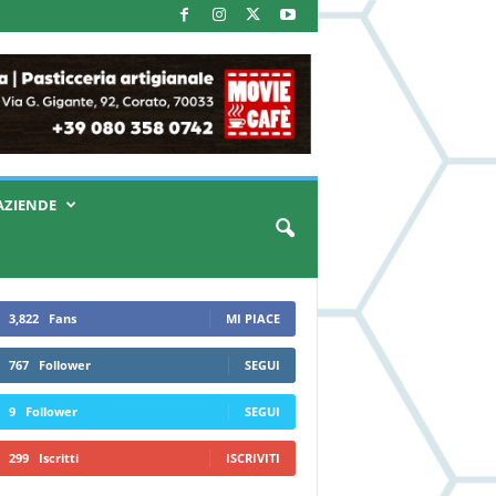
AZIENDE
3,822
Fans
MI PIACE
767
Follower
SEGUI
9
Follower
SEGUI
299
Iscritti
ISCRIVITI