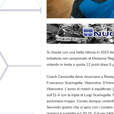
Si chiude con una bella vittoria in 2023 de
imbattuta nel campionato di Divisione Reg
volando in testa a quota 12 punti dopo 6 g
Coach Carnicella deve rinunciare a Resta,
Francesco Scaringella, Vitanostra, D’Intro
Vitanostra. L’avvio di match è equilibrat
sull’11-4 con la tripla di Luigi Scaringella
avvicinarsi troppo. Corato dunque controll
Secondo quarto che si apre con i coratini c
restano a contatto sul 20-16. 5-0 per l’Adr