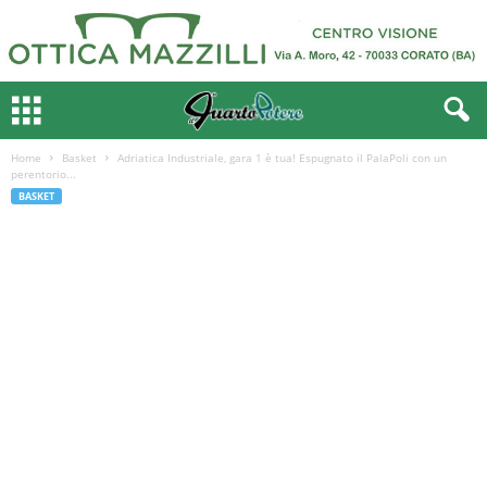
Home
Basket
Adriatica Industriale, gara 1 è tua! Espugnato il PalaPoli con un
perentorio...
BASKET