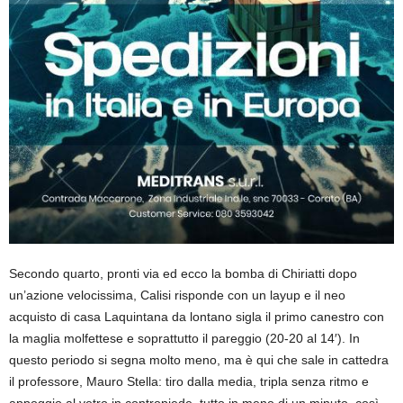
Secondo quarto, pronti via ed ecco la bomba di Chiriatti dopo
un’azione velocissima, Calisi risponde con un layup e il neo
acquisto di casa Laquintana da lontano sigla il primo canestro con
la maglia molfettese e soprattutto il pareggio (20-20 al 14′). In
questo periodo si segna molto meno, ma è qui che sale in cattedra
il professore, Mauro Stella: tiro dalla media, tripla senza ritmo e
appoggio al vetro in contropiede, tutto in meno di un minuto, così