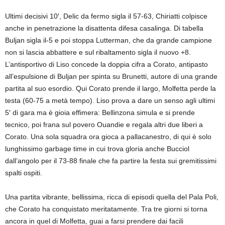
Ultimi decisivi 10′, Delic da fermo sigla il 57-63, Chiriatti colpisce
anche in penetrazione la disattenta difesa casalinga. Di tabella
Buljan sigla il-5 e poi stoppa Lutterman, che da grande campione
non si lascia abbattere e sul ribaltamento sigla il nuovo +8.
L’antisportivo di Liso concede la doppia cifra a Corato, antipasto
all’espulsione di Buljan per spinta su Brunetti, autore di una grande
partita al suo esordio. Qui Corato prende il largo, Molfetta perde la
testa (60-75 a metà tempo). Liso prova a dare un senso agli ultimi
5′ di gara ma è gioia effimera: Bellinzona simula e si prende
tecnico, poi frana sul povero Ouandie e regala altri due liberi a
Corato. Una sola squadra ora gioca a pallacanestro, di qui è solo
lunghissimo garbage time in cui trova gloria anche Bucciol
dall’angolo per il 73-88 finale che fa partire la festa sui gremitissimi
spalti ospiti.
Una partita vibrante, bellissima, ricca di episodi quella del Pala Poli,
che Corato ha conquistato meritatamente. Tra tre giorni si torna
ancora in quel di Molfetta, guai a farsi prendere dai facili