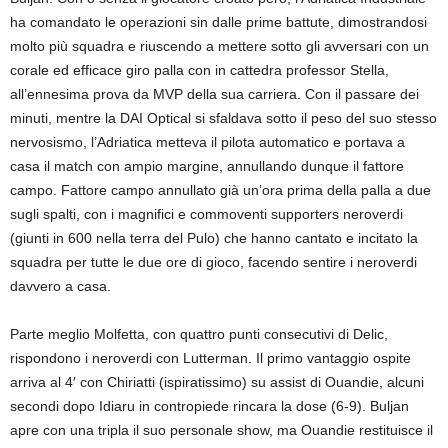
ha comandato le operazioni sin dalle prime battute, dimostrandosi
molto più squadra e riuscendo a mettere sotto gli avversari con un
corale ed efficace giro palla con in cattedra professor Stella,
all’ennesima prova da MVP della sua carriera. Con il passare dei
minuti, mentre la DAI Optical si sfaldava sotto il peso del suo stesso
nervosismo, l’Adriatica metteva il pilota automatico e portava a
casa il match con ampio margine, annullando dunque il fattore
campo. Fattore campo annullato già un’ora prima della palla a due
sugli spalti, con i magnifici e commoventi supporters neroverdi
(giunti in 600 nella terra del Pulo) che hanno cantato e incitato la
squadra per tutte le due ore di gioco, facendo sentire i neroverdi
davvero a casa.
Parte meglio Molfetta, con quattro punti consecutivi di Delic,
rispondono i neroverdi con Lutterman. Il primo vantaggio ospite
arriva al 4′ con Chiriatti (ispiratissimo) su assist di Ouandie, alcuni
secondi dopo Idiaru in contropiede rincara la dose (6-9). Buljan
apre con una tripla il suo personale show, ma Ouandie restituisce il