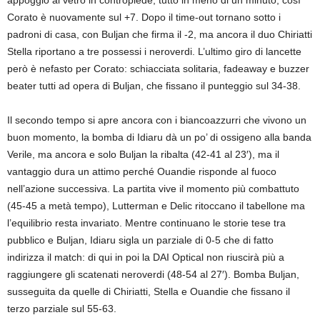
Corato è nuovamente sul +7. Dopo il time-out tornano sotto i
padroni di casa, con Buljan che firma il -2, ma ancora il duo Chiriatti
Stella riportano a tre possessi i neroverdi. L’ultimo giro di lancette
però è nefasto per Corato: schiacciata solitaria, fadeaway e buzzer
beater tutti ad opera di Buljan, che fissano il punteggio sul 34-38.
Il secondo tempo si apre ancora con i biancoazzurri che vivono un
buon momento, la bomba di Idiaru dà un po’ di ossigeno alla banda
Verile, ma ancora e solo Buljan la ribalta (42-41 al 23′), ma il
vantaggio dura un attimo perché Ouandie risponde al fuoco
nell’azione successiva. La partita vive il momento più combattuto
(45-45 a metà tempo), Lutterman e Delic ritoccano il tabellone ma
l’equilibrio resta invariato. Mentre continuano le storie tese tra
pubblico e Buljan, Idiaru sigla un parziale di 0-5 che di fatto
indirizza il match: di qui in poi la DAI Optical non riuscirà più a
raggiungere gli scatenati neroverdi (48-54 al 27′). Bomba Buljan,
susseguita da quelle di Chiriatti, Stella e Ouandie che fissano il
terzo parziale sul 55-63.