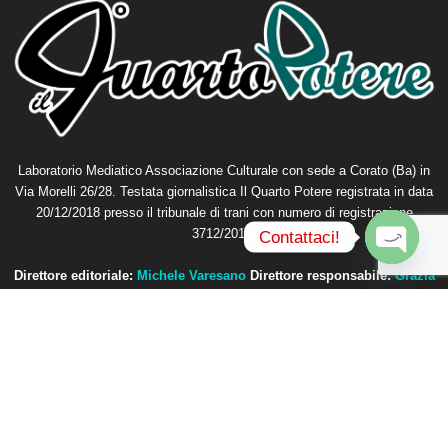
Laboratorio Mediatico Associazione Culturale con sede a Corato (Ba) in
Via Morelli 26/28. Testata giornalistica Il Quarto Potere registrata in data
20/12/2018 presso il tribunale di trani con numero di registrazione
3712/2018.
Contattaci!
O
Direttore editoriale:
Michele Varesano
Direttore responsabile:
Grazia
p
Petta
e
n
Contattaci:
redazione@ilquartopotere.it
c
h
a
t
y