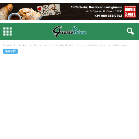
Home
Basket
Adriatica Industriale Basket Corato bella e vincente a Pescara
BASKET