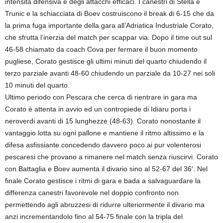
intensità difensiva e degli attacchi efficaci. I canestri di Stella e
Trunic e la schiacciata di Boev costruiscono il break di 6-15 che da
la prima fuga importante della gara all’Adriatica Industriale Corato,
che sfrutta l’inerzia del match per scappar via. Dopo il time out sul
46-58 chiamato da coach Cova per fermare il buon momento
pugliese, Corato gestisce gli ultimi minuti del quarto chiudendo il
terzo parziale avanti 48-60 chiudendo un parziale da 10-27 nei soli
10 minuti del quarto.
Ultimo periodo con Pescara che cerca di rientrare in gara ma
Corato è attenta in avvio ed un contropiede di Idiaru porta i
neroverdi avanti di 15 lunghezze (48-63). Corato nonostante il
vantaggio lotta su ogni pallone e mantiene il ritmo altissimo e la
difesa asfissiante concedendo davvero poco ai pur volenterosi
pescaresi che provano a rimanere nel match senza riuscirvi. Corato
con Battaglia e Boev aumenta il divario sino al 52-67 del 36′. Nel
finale Corato gestisce i ritmi di gara e bada a salvaguardare la
differenza canestri favorevole nel doppio confronto non
permettendo agli abruzzesi di ridurre ulteriormente il divario ma
anzi incrementandolo fino al 54-75 finale con la tripla del