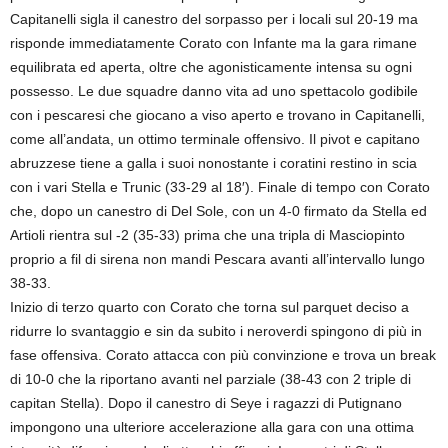
Capitanelli sigla il canestro del sorpasso per i locali sul 20-19 ma
risponde immediatamente Corato con Infante ma la gara rimane
equilibrata ed aperta, oltre che agonisticamente intensa su ogni
possesso. Le due squadre danno vita ad uno spettacolo godibile
con i pescaresi che giocano a viso aperto e trovano in Capitanelli,
come all’andata, un ottimo terminale offensivo. Il pivot e capitano
abruzzese tiene a galla i suoi nonostante i coratini restino in scia
con i vari Stella e Trunic (33-29 al 18′). Finale di tempo con Corato
che, dopo un canestro di Del Sole, con un 4-0 firmato da Stella ed
Artioli rientra sul -2 (35-33) prima che una tripla di Masciopinto
proprio a fil di sirena non mandi Pescara avanti all’intervallo lungo
38-33.
Inizio di terzo quarto con Corato che torna sul parquet deciso a
ridurre lo svantaggio e sin da subito i neroverdi spingono di più in
fase offensiva. Corato attacca con più convinzione e trova un break
di 10-0 che la riportano avanti nel parziale (38-43 con 2 triple di
capitan Stella). Dopo il canestro di Seye i ragazzi di Putignano
impongono una ulteriore accelerazione alla gara con una ottima