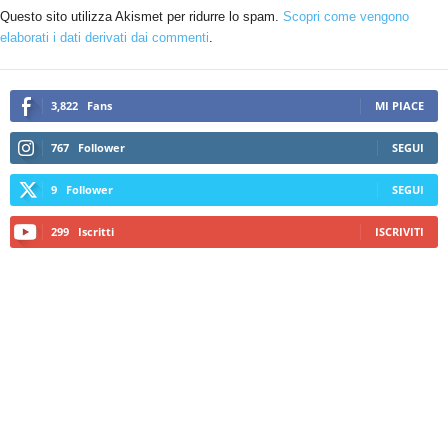
Questo sito utilizza Akismet per ridurre lo spam.
Scopri come vengono
elaborati i dati derivati dai commenti
.
3,822
Fans
MI PIACE
767
Follower
SEGUI
9
Follower
SEGUI
299
Iscritti
ISCRIVITI