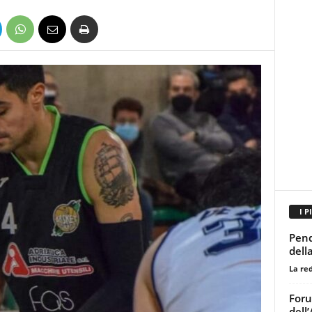
I P
Pend
della
La re
Foru
dell