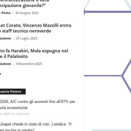
ecipazione giovanile?”
a Petta
-
30 Giugno 2022
et Corato, Vincenzo Mazzilli entra
o staff tecnico neroverde
dazione
-
25 Luglio 2025
to fa Harakiri, Mola espugna nel
e il Palalosito
dazione
-
4 Novembre 2025
Quarto Potere
2026, AIC contro gli aumenti fino all’87% per
tività economiche
to 2026
La redazione
Unapol chiede lo stato di crisi. Loiodice: “Il
o rischia la paralisi”