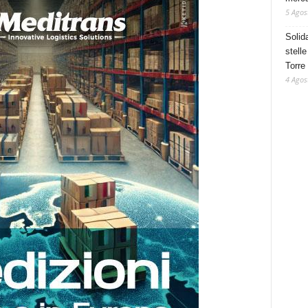
5 Agos
Solid
stelle
Torre
4 Agos