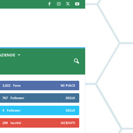
AZIENDE
3,822
Fans
MI PIACE
767
Follower
SEGUI
9
Follower
SEGUI
299
Iscritti
ISCRIVITI