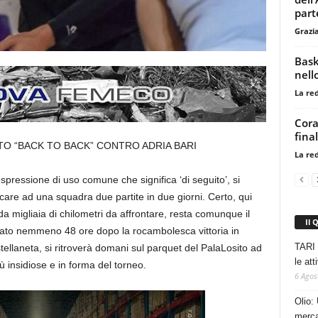
part
Grazi
Bask
nell
La re
Cora
final
ITO “BACK TO BACK” CONTRO ADRIA BARI
La re
pressione di uso comune che significa ‘di seguito’, si
are ad una squadra due partite in due giorni. Certo, qui
a migliaia di chilometri da affrontare, resta comunque il
Il 
Corato nemmeno 48 ore dopo la rocambolesca vittoria in
TARI 
ellaneta, si ritroverà domani sul parquet del PalaLosito ad
le at
ù insidiose e in forma del torneo.
6 Agos
Olio: 
mercat