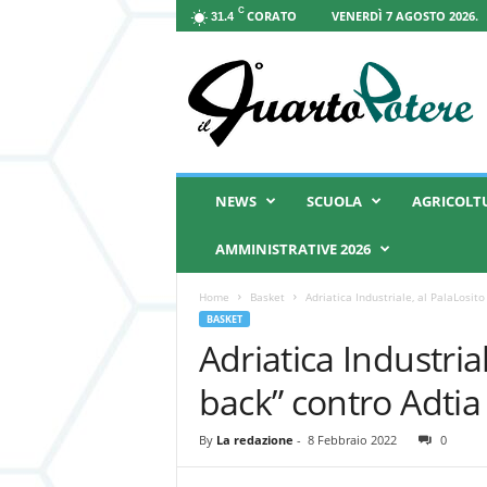
C
CORATO
VENERDÌ 7 AGOSTO 2026.
31.4
I
l
Q
u
a
r
t
NEWS
SCUOLA
AGRICOLT
o
P
AMMINISTRATIVE 2026
o
t
Home
Basket
Adriatica Industriale, al PalaLosito
e
BASKET
r
Adriatica Industria
e
back” contro Adtia
By
La redazione
-
8 Febbraio 2022
0