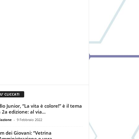
IU' CLICCATI
ìo Junior, “La vita è colore!” è il tema
 2a edizione: al via...
dazione
-
9 Febbraio 2022
m dei Giovani: “Vetrina
’Amministrazione o vera