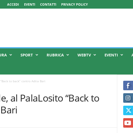
ACCEDI
EVENTI
CONTATTI
PRIVACY POLICY
URA
SPORT
RUBRICA
WEBTV
EVENTI
 “Back to back” contro Adtia Bari
le, al PalaLosito “Back to
 Bari