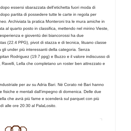
opo essersi sbarazzata dell’etichetta fuori moda di
dopo partita di possedere tutte le carte in regola per
neo. Archiviata la pratica Monteroni tra le mura amiche in
ata al quarto posto in classifica, mettendo nel mirino Vieste,
i esperienza e gioventù dei biancorossi ha due
as (22.4 PPG), pivot di stazza e di tecnica, lituano classe
 gli under più interessanti della categoria. Senza
pitan Rodriguez (19.7 ppg) e Buzzo e il valore indiscusso di
, Ravelli, Lella che completano un roster ben attrezzato e
 Industriale per av su Adria Bari. Né Corato né Bari hanno
ie fisiche e mentali dall’impegno di domenica. Delle due
ella che avrà più fame e scenderà sul parquet con più
ì alle ore 20:30 al PalaLosito.