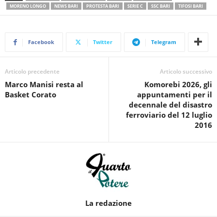
MORENO LONGO
NEWS BARI
PROTESTA BARI
SERIE C
SSC BARI
TIFOSI BARI
Facebook
Twitter
Telegram
Articolo precedente
Articolo successivo
Marco Manisi resta al
Komorebi 2026, gli
Basket Corato
appuntamenti per il
decennale del disastro
ferroviario del 12 luglio
2016
La redazione