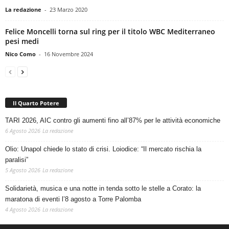
La redazione
-
23 Marzo 2020
Felice Moncelli torna sul ring per il titolo WBC Mediterraneo
pesi medi
Nico Como
-
16 Novembre 2024
Il Quarto Potere
TARI 2026, AIC contro gli aumenti fino all’87% per le attività economiche
6 Agosto 2026
La redazione
Olio: Unapol chiede lo stato di crisi. Loiodice: “Il mercato rischia la
paralisi”
5 Agosto 2026
La redazione
Solidarietà, musica e una notte in tenda sotto le stelle a Corato: la
maratona di eventi l’8 agosto a Torre Palomba
4 Agosto 2026
La redazione