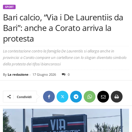
SPORT
Bari calcio, “Via i De Laurentiis da
Bari”: anche a Corato arriva la
protesta
La contestazione contro la famiglia De Laurentiis si allarga anche in
provincia: a Corato compare un cartellone con lo slogan diventato simbolo
della protesta dei tifosi biancorossi
By
La redazione
-
17 Giugno 2026
0
Condividi