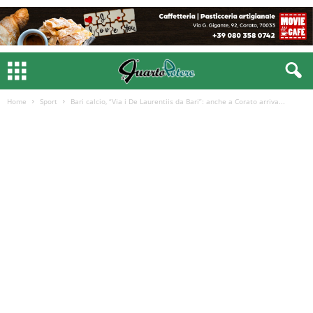
Home
Sport
Bari calcio, “Via i De Laurentiis da Bari”: anche a Corato arriva...