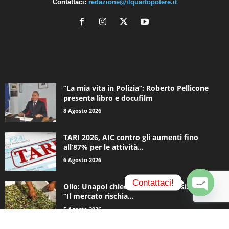
Contattaci:
redazione@ilquartopotere.it
ALTRE NOTIZIE
“La mia vita in Polizia”: Roberto Pellicone
presenta libro e docufilm
8 Agosto 2026
TARI 2026, AIC contro gli aumenti fino
all’87% per le attività...
6 Agosto 2026
Contattaci!
Olio: Unapol chiede lo stato di crisi. Loiodice:
“Il mercato rischia...
O
5 Agosto 2026
p
e