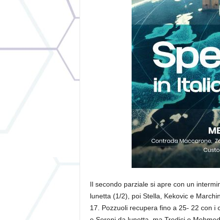
Il secondo parziale si apre con un intermi
lunetta (1/2), poi Stella, Kekovic e Marchini
17. Pozzuoli recupera fino a 25- 22 con i c
e Sereni da lunetta, ma Tredici e Mehme