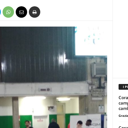
I P
Cora
camp
camb
Grazi
Cora