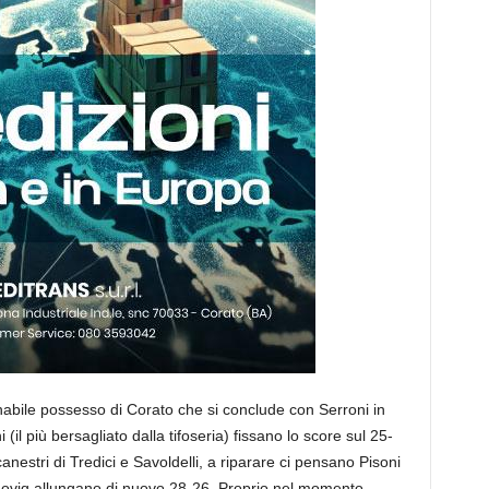
nabile possesso di Corato che si conclude con Serroni in
 (il più bersagliato dalla tifoseria) fissano lo score sul 25-
anestri di Tredici e Savoldelli, a riparare ci pensano Pisoni
doviq allungano di nuovo 28-26. Proprio nel momento