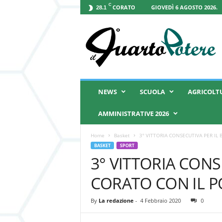
C
CORATO
GIOVEDÌ 6 AGOSTO 2026.
28.1
I
l
Q
u
a
r
t
NEWS
SCUOLA
AGRICOLT
o
P
AMMINISTRATIVE 2026
o
t
Home
Basket
3° VITTORIA CONSECUTIVA PER IL 
e
BASKET
SPORT
r
3° VITTORIA CONS
e
CORATO CON IL PO
By
La redazione
-
4 Febbraio 2020
0