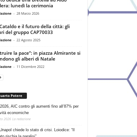
era: lunedì la cerimonia
dazione
-
28 Marzo 2026
ataldo e il futuro della città: gli
ri del gruppo CAP70033
dazione
-
22 Agosto 2025
truire la pace”: in piazza Almirante si
ndono gli alberi di Natale
dazione
-
11 Dicembre 2022
Quarto Potere
2026, AIC contro gli aumenti fino all’87% per
tività economiche
to 2026
La redazione
Unapol chiede lo stato di crisi. Loiodice: “Il
o rischia la paralisi”