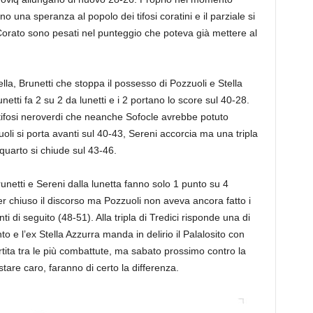
 una speranza al popolo dei tifosi coratini e il parziale si
 Corato sono pesati nel punteggio che poteva già mettere al
ella, Brunetti che stoppa il possesso di Pozzuoli e Stella
netti fa 2 su 2 da lunetti e i 2 portano lo score sul 40-28.
 tifosi neroverdi che neanche Sofocle avrebbe potuto
li si porta avanti sul 40-43, Sereni accorcia ma una tripla
quarto si chiude sul 43-46.
Brunetti e Sereni dalla lunetta fanno solo 1 punto su 4
ver chiuso il discorso ma Pozzuoli non aveva ancora fatto i
i di seguito (48-51). Alla tripla di Tredici risponde una di
o e l’ex Stella Azzurra manda in delirio il Palalosito con
rtita tra le più combattute, ma sabato prossimo contro la
tare caro, faranno di certo la differenza.