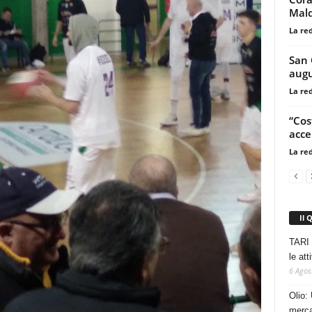
Mald
La re
San C
augu
La re
“Cos
acce
La re
Il 
TARI 
le at
6 Agos
Olio: 
mercat