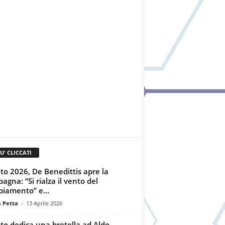
IU' CLICCATI
to 2026, De Benedittis apre la
agna: “Si rialza il vento del
iamento” e...
a Petta
-
13 Aprile 2026
to dedica una bretella ad Aldo