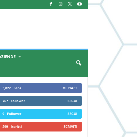
AZIENDE
3,822
Fans
MI PIACE
767
Follower
SEGUI
9
Follower
SEGUI
299
Iscritti
ISCRIVITI