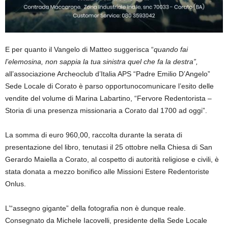
E p
er quanto
il V
angelo
di Matteo suggerisca “
quando fai
l’elemosina, non sappia la tua sinistra quel c
he fa la destra
”
,
all’associazione Archeoclub d’Italia APS
“P
adre Emilio D’Angelo
”
S
ede
Locale
di Corato è parso opportuno
comunicare
l’esito
delle
vendite del volume
di Marina Labartino,
“Fervore Redentorista –
Storia di una
p
resenza missionaria a Corato dal 1700 ad oggi”
.
L
a somma
di euro 960,00,
raccolt
a
durante la serata di
presentazione
del libro
, tenutasi il 25 ottobre nella Chiesa di San
Gerardo Maiella
a Corato
,
al cospetto di a
utorità religiose e civili,
è
stat
a
donat
a
a mezzo bonifico alle
Missioni
Estere
Redentoriste
Onlus
.
L
’
“assegno gigante”
della fotografia
non è
dunque
reale.
C
onsegnato da
Michele Iacovelli, presidente della
Sede Locale