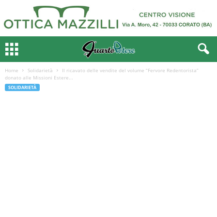
Home
Solidarietà
Il ricavato delle vendite del volume “Fervore Redentorista”
donato alle Missioni Estere...
SOLIDARIETÀ