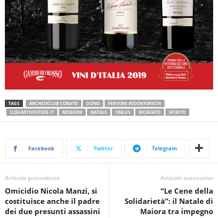
TAGS
ARCHEOCLUB CORATO
DONO
FERVORE REDENTORISTA
ILQUARTOPOTERE.IT
MISSIONI
NATALE
ONLUS
RICAVATO
SPIRITO
Facebook
Twitter
Telegram
Articolo precedente
Articolo successivo
Omicidio Nicola Manzi, si
“Le Cene della
costituisce anche il padre
Solidarietà”: il Natale di
dei due presunti assassini
Maiora tra impegno