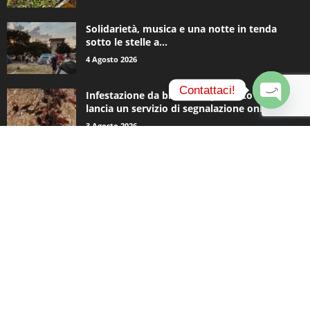
Solidarietà, musica e una notte in tenda
sotto le stelle a...
4 Agosto 2026
Contattaci!
Infestazione da blatte, Acquedotto Pugliese
lancia un servizio di segnalazione online
O
3 Agosto 2026
p
e
n
c
CATEGORIE POPOLARI
h
a
935
Appuntamenti
t
796
y
Basket
740
Politica
506
Cronaca
473
Comunicazioni