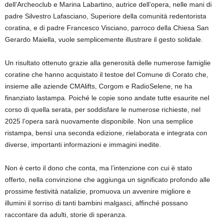
dell’
Archeoclub e
Marina Labartino, autrice dell
’opera
, nelle mani di
padre Silvestro Lafasciano, Superiore della comunità redentorista
coratina, e di padre Francesco Visciano, parroco della Chiesa San
Gerardo Maiella
,
vuole
semplicemente illustrare il gesto solidale
.
Un risultato
ottenuto
grazie alla generosità
delle numerose famiglie
coratine che hanno acquistato
il testo
e del
Comune di Corato che,
insieme al
le aziende CMAlifts, Corgom e RadioSelene
,
ne
ha
finanziato la
stampa. Poiché
le copie sono andate tutte esaurite
nel
corso di quella serata, p
er soddisfare le numerose richieste, nel
2025
l’opera
sar
à
nuovamente disponibil
e
. Non una semplice
ristampa, bensì una seconda edizione, rielaborata e integrata con
diverse, importanti informazioni e immagini inedite.
Non è certo il dono che conta, ma l’intenzione con cui è stato
offerto, nella convinzione che aggiunga un significato profondo alle
prossime festività natalizie, promuova un avvenire migliore e
illumini il sorriso di tanti bambini malgasci, affinché possano
raccontare da adulti, storie di speranza.