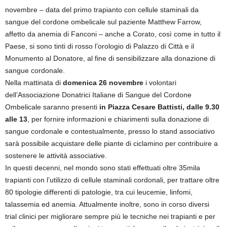
novembre – data del primo trapianto con cellule staminali da
sangue del cordone ombelicale sul paziente Matthew Farrow,
affetto da anemia di Fanconi – anche a Corato, così come in tutto il
Paese, si sono tinti di rosso l’orologio di Palazzo di Città e il
Monumento al Donatore, al fine di sensibilizzare alla donazione di
sangue cordonale.
Nella mattinata di
domenica 26 novembre
i volontari
dell’Associazione Donatrici Italiane di Sangue del Cordone
Ombelicale saranno presenti
in Piazza Cesare Battisti, dalle 9.30
alle 13
, per fornire informazioni e chiarimenti sulla donazione di
sangue cordonale e contestualmente, presso lo stand associativo
sarà possibile acquistare delle piante di ciclamino per contribuire a
sostenere le attività associative.
In questi decenni, nel mondo sono stati effettuati oltre 35mila
trapianti con l’utilizzo di cellule staminali cordonali, per trattare oltre
80 tipologie differenti di patologie, tra cui leucemie, linfomi,
talassemia ed anemia. Attualmente inoltre, sono in corso diversi
trial clinici per migliorare sempre più le tecniche nei trapianti e per
sviluppare nuove applicazioni terapeutiche come il gel piastrinico, il