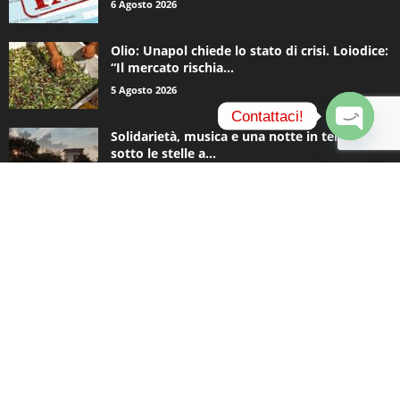
Olio: Unapol chiede lo stato di crisi. Loiodice:
“Il mercato rischia...
5 Agosto 2026
Contattaci!
Solidarietà, musica e una notte in tenda
sotto le stelle a...
O
4 Agosto 2026
p
e
n
c
CATEGORIE POPOLARI
h
a
935
Appuntamenti
t
796
y
Basket
740
Politica
506
Cronaca
473
Comunicazioni