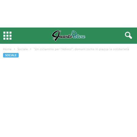
Home
Sociale
“Un ciclamino per l’Adisco”: domani torna in piazza la solidarietà
SOCIALE