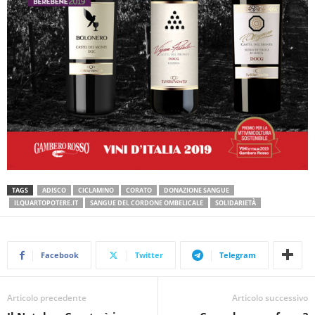
TAGS
ADISCO
CICLAMINO
CORATO
DONAZIONE SANGUE
ILQUARTOPOTERE.IT
SANGUE DEL CORDONE OMBELICALE
SOLIDARIETÀ
Facebook
Twitter
Telegram
Articolo precedente
Articolo successivo
Il Natale a Corato è in
Corrado se ne frega?