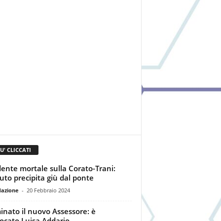
IU' CLICCATI
dente mortale sulla Corato-Trani:
uto precipita giù dal ponte
dazione
-
20 Febbraio 2024
nato il nuovo Assessore: è
vocato Luisa Addario