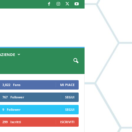
AZIENDE
3,822
Fans
MI PIACE
767
Follower
SEGUI
9
Follower
SEGUI
299
Iscritti
ISCRIVITI