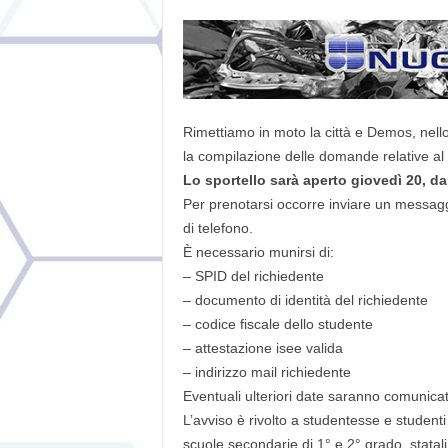
Rimettiamo in moto la città e Demos, nello 
la compilazione delle domande relative al c
Lo sportello sarà aperto giovedì 20, da
Per prenotarsi occorre inviare un messa
di telefono.
È necessario munirsi di:
– SPID del richiedente
– documento di identità del richiedente
– codice fiscale dello studente
– attestazione isee valida
– indirizzo mail richiedente
Eventuali ulteriori date saranno comunicat
L’avviso è rivolto a studentesse e student
scuole secondarie di 1° e 2° grado, statali e