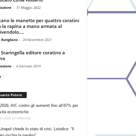
dazione
-
31 Maggio 2022
tano le manette per quattro coratini
 la rapina a mano armata al
ivendolo....
 Rutigliano
-
24 Novembre 2021
 Scaringella editore coratino a
no
dazione
-
6 Gennaio 2019
Quarto Potere
2026, AIC contro gli aumenti fino all’87% per
tività economiche
to 2026
La redazione
Unapol chiede lo stato di crisi. Loiodice: “Il
o rischia la paralisi”