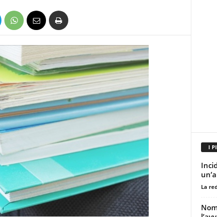
I P
Inci
un’a
La re
Nomi
l’av