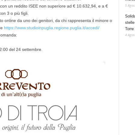
5 Agos
e con un reddito ISEE non superiore ad € 10.632,94, e a €
n 3 o più figli.
Solid
o online da uno dei genitori, da chi rappresenta il minore o
stelle
le
https://www.studioinpuglia.regione.puglia.it/accedi/
Torre
4 Agos
 domanda:
12:00 del 24 settembre.