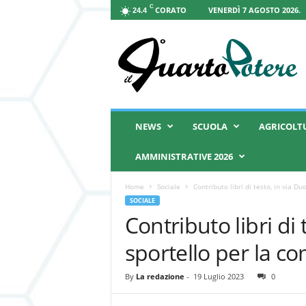
C
CORATO
VENERDÌ 7 AGOSTO 2026.
24.4
I
l
Q
u
a
r
t
NEWS
SCUOLA
AGRICOLT
o
P
AMMINISTRATIVE 2026
o
t
Home
Sociale
Contributo libri di testo, in via D
e
SOCIALE
r
Contributo libri di
e
sportello per la 
By
La redazione
-
19 Luglio 2023
0