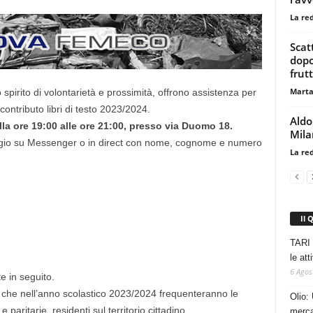
La re
Scat
dopo
frutt
Marta
spirito di volontarietà e prossimità, offrono assistenza per
ontributo libri di testo 2023/2024.
Aldo
lla ore 19:00 alle ore 21:00, presso via Duomo 18.
Mila
ggio su Messenger o in direct con nome, cognome e numero
La re
Il 
TARI 
le at
6 Agos
e in seguito.
i che nell’anno scolastico 2023/2024 frequenteranno le
Olio: 
 paritarie, residenti sul territorio cittadino.
mercat