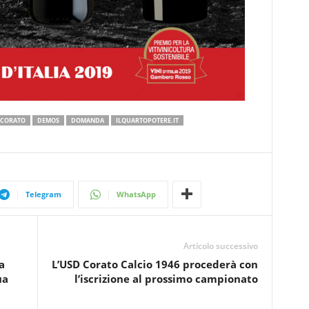
CORATO
DEMOS
DOMANDA
ILQUARTOPOTERE.IT
Telegram
WhatsApp
Articolo successivo
a
L’USD Corato Calcio 1946 procederà con
ua
l’iscrizione al prossimo campionato