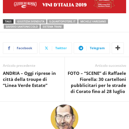
TAGS
GIUSTIZIA SVENDUTA
ILQUARTOPOTERE.IT
MICHELE VARESANO
SAVERIO SANTONICCOLO
SISTEMA TRANI
Facebook
Twitter
Telegram
Articolo precedente
Articolo successivo
ANDRIA – Oggi riprese in
FOTO – “SCENE” di Raffaele
città della troupe di
Fiorella: 30 cartelloni
“Linea Verde Estate”
pubblicitari per le strade
di Corato fino al 28 luglio