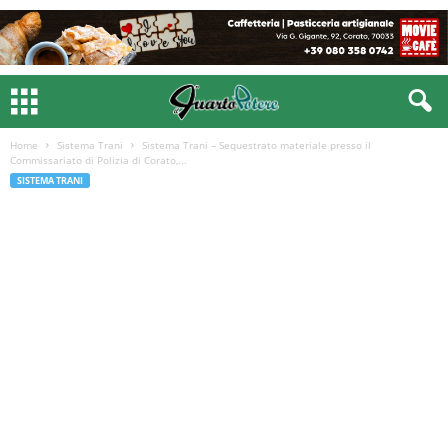
Home
Sistema Trani
Sistema Trani – Sequestrato materiale presso il
Commissariato di Polizia di Corato,...
SISTEMA TRANI