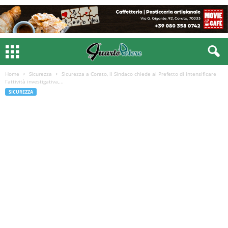
Home
Sicurezza
Sicurezza a Corato, il Sindaco chiede al Prefetto di intensificare
l’attività investigativa,...
SICUREZZA