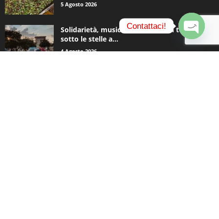
5 Agosto 2026
Contattaci!
Solidarietà, musica e una notte in tenda
sotto le stelle a...
O
4 Agosto 2026
p
e
n
c
CATEGORIE POPOLARI
h
a
935
Appuntamenti
t
796
y
Basket
740
Politica
506
Cronaca
473
Comunicazioni
414
Sport
334
Coronavirus