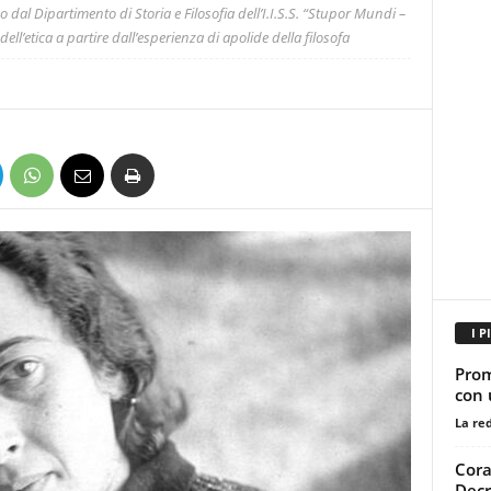
al Dipartimento di Storia e Filosofia dell’I.I.S.S. “Stupor Mundi –
ell’etica a partire dall’esperienza di apolide della filosofa
I P
Prom
con 
La re
Cora
Decr