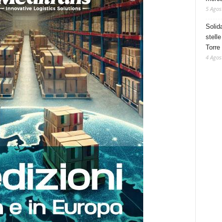
5 Agos
Solid
stelle
Torre
4 Agos