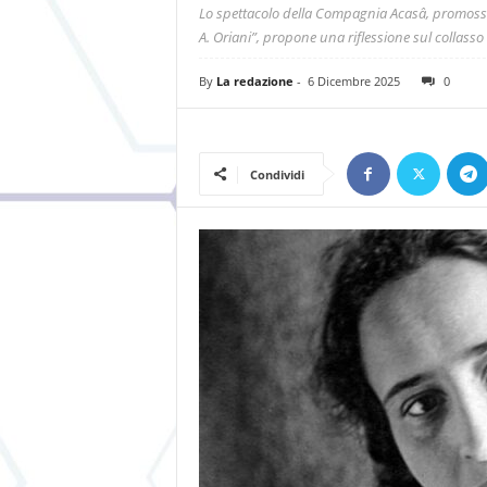
Lo spettacolo della Compagnia Acasâ, promosso d
A. Oriani”, propone una riflessione sul collasso d
By
La redazione
-
6 Dicembre 2025
0
Condividi