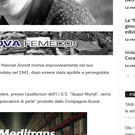
La re
La “
giov
edizi
La re
Iniz
Cora
ofa Hannah
Arendt
moriva improvvisamente nel suo
La re
data nel 1941, dopo essere stata apolide e perseguitata
bre, presso l’auditorium dell’I.I.S.S. “Stupor Mundi”, verrà
Il 
 pescatrice di perle” prodotto dalla Compagnia Acasâ.
TARI 
le at
6 Agos
Olio: 
mercat