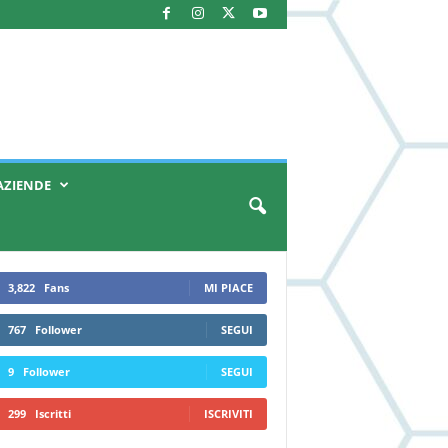
AZIENDE
3,822
Fans
MI PIACE
767
Follower
SEGUI
9
Follower
SEGUI
299
Iscritti
ISCRIVITI