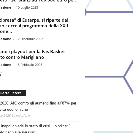
dazione
-
10 Luglio 2025
Ripresa” di Euterpe, si riparte dai
ani: ecco il programma della XXII
one...
dazione
-
12 Dicembre 2022
iano i playout per la Fas Basket
to contro Marigliano
dazione
-
15 Febbraio 2025
Quarto Potere
2026, AIC contro gli aumenti fino all’87% per
tività economiche
to 2026
La redazione
Unapol chiede lo stato di crisi. Loiodice: “Il
o rischia la paralisi”