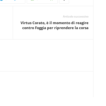
Articolo successivo
Virtus Corato, è il momento di reagire
contro Foggia per riprendere la corsa
Scopri come vengono elaborati i dati derivati dai commenti
.