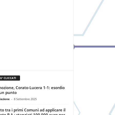
IU' CLICCATI
ozione, Corato-Lucera 1-1: esordio
un punto
dazione
-
8 Settembre 2025
to tra i primi Comuni ad applicare il
eto P.A.: stanziati 100.000 euro per...