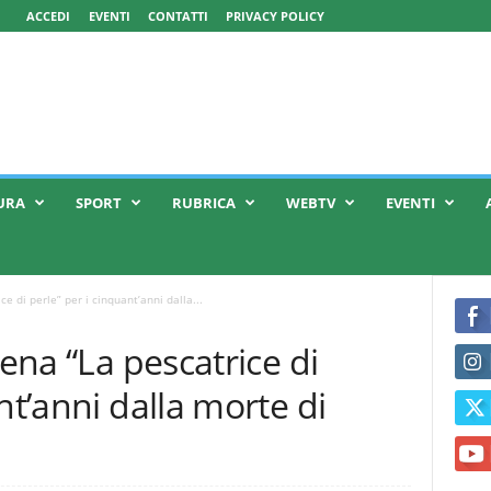
ACCEDI
EVENTI
CONTATTI
PRIVACY POLICY
URA
SPORT
RUBRICA
WEBTV
EVENTI
ce di perle” per i cinquant’anni dalla...
cena “La pescatrice di
nt’anni dalla morte di