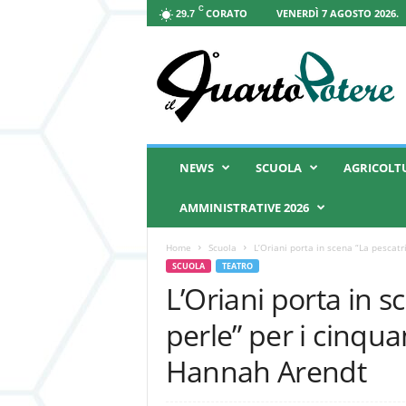
C
CORATO
VENERDÌ 7 AGOSTO 2026.
29.7
I
l
Q
u
a
r
t
NEWS
SCUOLA
AGRICOLT
o
P
AMMINISTRATIVE 2026
o
t
Home
Scuola
L’Oriani porta in scena “La pescatri
e
SCUOLA
TEATRO
r
L’Oriani porta in s
e
perle” per i cinqua
Hannah Arendt