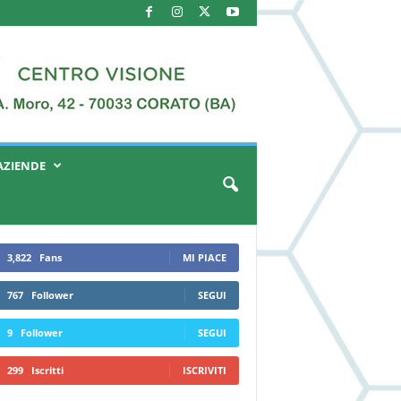
AZIENDE
3,822
Fans
MI PIACE
767
Follower
SEGUI
9
Follower
SEGUI
299
Iscritti
ISCRIVITI