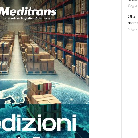
6 Agos
Olio: 
mercat
5 Agos