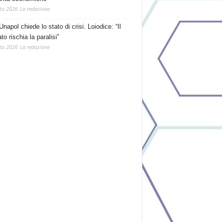
to 2026
La redazione
Unapol chiede lo stato di crisi. Loiodice: “Il
o rischia la paralisi”
to 2026
La redazione