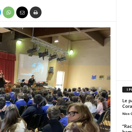
I P
Le p
Cora
Nico 
“Rac
bamb