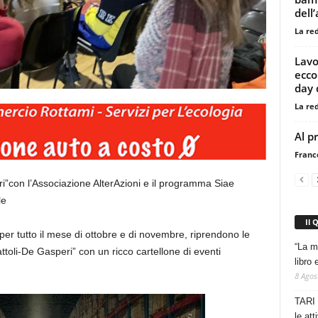
dell
La re
Lavo
ecco 
day d
La re
Al p
Franc
ri”con l’Associazione AlterAzioni e il programma Siae
le
Il 
per tutto il mese di ottobre e di novembre, riprendono le
“La m
attoli-De Gasperi” con un ricco cartellone di eventi
libro 
8 Agos
TARI 
le at