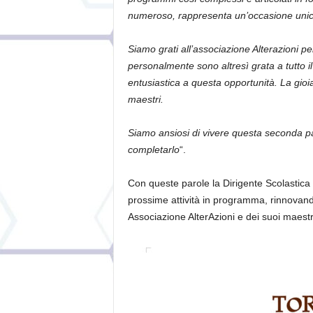
numeroso, rappresenta un’occasione unica 
Siamo grati all’associazione Alterazioni p
personalmente sono altres
ì
grata a tutto
entusiastica a questa opportunit
à
. La gioi
maestri.
Siamo ansiosi di vivere questa seconda pa
completarlo
“
.
Con queste parole la Dirigente Scolastic
prossime attivit
à
in programma, rinnovando 
Associazio
ne AlterAzioni
e d
e
i suoi maestr