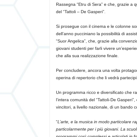
Rassegna “Etru di Sera” e che, grazie a q
del “Tattoli – De Gasperi”.
Si prosegue con il cinema e le colonne son
dell’anno pucciniano la possibilit
à
di assis
“Suor Angelica”
, che, grazie alla convenzio
giovani studenti per farli vivere un’esperi
che alla sua realizzazione finale.
Per concludere, ancora una volta protagon
operina di repertorio che li vedr
à
partecipi
Un programma ricco e diversificato che r
l’intera comunit
à
del “Tattoli-De Gasperi”,
vincitori, a livello nazionale, di un bando c
“
L’arte, e la musica in modo particolare 
particolarmente per i pi
ù
giovani. La scuol
programmi cos
ì
complessi e articolati in 