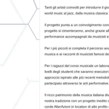
Tanti gli artisti coinvolti per introdurre il 
world music al jazz, dalla musica classica a
Il progetto punta a un coinvolgimento cons
progetto si cimenteranno, anche grazie alle
performance accompagnati da musicisti ed 
Per i pi
ù
piccoli si completa il percorso avv
musica e ai racconti di musicisti famosi del
Per i ragazzi del corso musicale un laborat
livelli degli studenti che saranno esecutori
approccio ispirato alle pi
ù
recenti metodo
partecipato attraverso le arti performative
Il ricco patrimonio della musica italiana d
nostra tradizione con un progetto inedit
corde AlterAzioni in location di alto profi