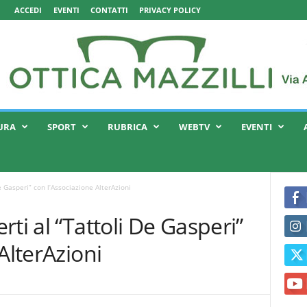
ACCEDI
EVENTI
CONTATTI
PRIVACY POLICY
URA
SPORT
RUBRICA
WEBTV
EVENTI
e Gasperi” con l’Associazione AlterAzioni
ti al “Tattoli De Gasperi”
AlterAzioni