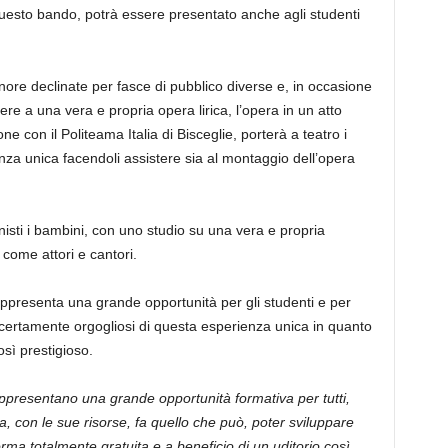
uesto bando, potr
à
essere presentato anche agli studenti
ore declinate per fasce di pubblico diverse e, in occasione
tere a una vera e propria opera lirica, l’opera in un atto
ne con il Politeama Italia di Bisceglie, porter
à
a teatro i
enza unica facendoli assistere sia al montaggio dell’opera
isti i bambini, con uno studio su una vera e propria
 come attori e cantori.
appresenta una grande opportunit
à
per gli studenti e per
 certamente orgogliosi di questa esperienza unica in quanto
os
ì
prestigioso.
rappresentano una grande opportunit
à
formativa per tutti,
a, con le sue risorse, fa quello che pu
ò
, poter sviluppare
forma totalmente gratuita e a beneficio di un uditorio cos
ì