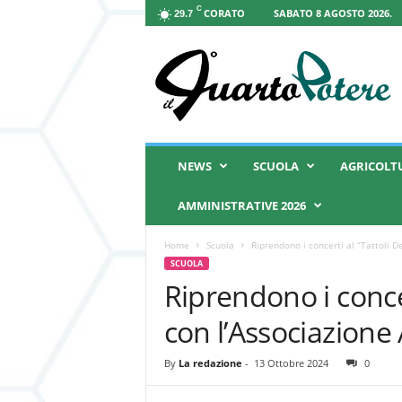
C
CORATO
SABATO 8 AGOSTO 2026.
29.7
I
l
Q
u
a
r
t
NEWS
SCUOLA
AGRICOLT
o
P
AMMINISTRATIVE 2026
o
t
Home
Scuola
Riprendono i concerti al “Tattoli D
e
SCUOLA
r
Riprendono i concer
e
con l’Associazione 
By
La redazione
-
13 Ottobre 2024
0