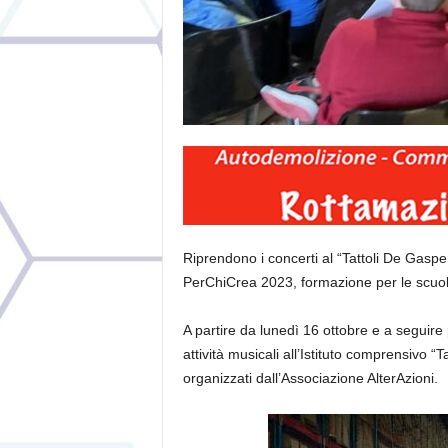
Riprendono i concerti al “Tattoli De Gaspe
PerChiCrea 2023, formazione per le scuo
A partire da
luned
ì
16 ottobre
e a seguire
attivit
à
musicali all’Istituto comprensivo “T
organizzati dall’Associazione AlterAzioni.