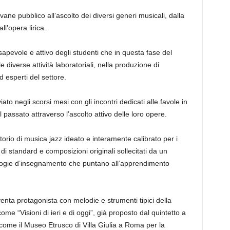
giovane pubblico all’ascolto dei diversi generi musicali, dalla
ll’opera lirica.
apevole e attivo degli studenti che in questa fase del
 diverse attivit
à
laboratoriali, nella produzione di
esperti del settore.
iato negli scorsi mesi con gli incontri dedicati alle favole in
 passato attraverso l’ascolto attivo delle loro opere.
orio di musica jazz ideato e interamente calibrato per i
 di standard e composizioni originali sollecitati da un
logie d’insegnamento che puntano all’apprendimento
.
iventa protagonista con melodie e strumenti tipici della
o come
“Visioni di ieri e di oggi”
, gi
à
proposto dal quintetto a
lo come il Museo Etrusco di Villa Giulia a Roma per la