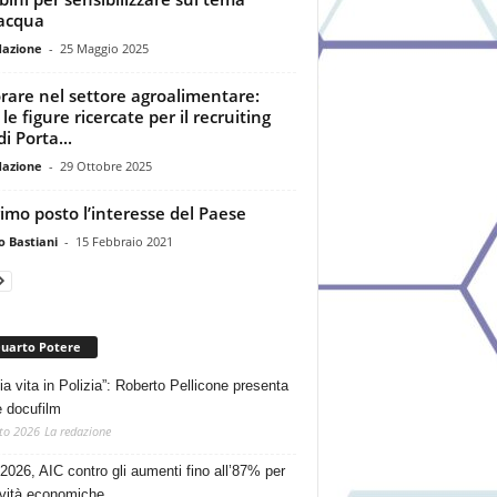
’acqua
dazione
-
25 Maggio 2025
rare nel settore agroalimentare:
le figure ricercate per il recruiting
i Porta...
dazione
-
29 Ottobre 2025
rimo posto l’interesse del Paese
o Bastiani
-
15 Febbraio 2021
Quarto Potere
ia vita in Polizia”: Roberto Pellicone presenta
e docufilm
to 2026
La redazione
2026, AIC contro gli aumenti fino all’87% per
tività economiche