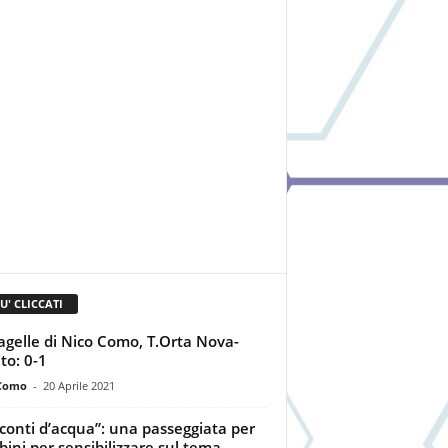
IU' CLICCATI
agelle di Nico Como, T.Orta Nova-
to: 0-1
Como
-
20 Aprile 2021
conti d’acqua”: una passeggiata per
ini per sensibilizzare sul tema