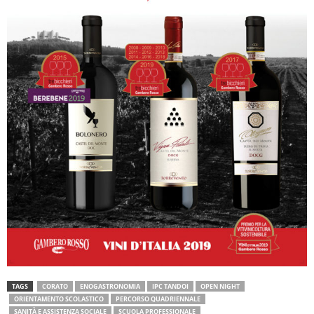
TAGS
CORATO
ENOGASTRONOMIA
IPC TANDOI
OPEN NIGHT
ORIENTAMENTO SCOLASTICO
PERCORSO QUADRIENNALE
SANITÀ E ASSISTENZA SOCIALE
SCUOLA PROFESSIONALE