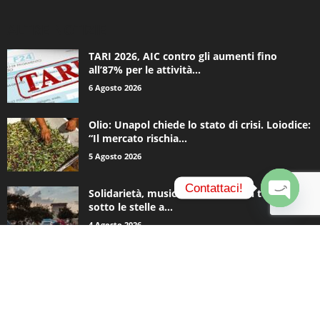
ALTRE NOTIZIE
TARI 2026, AIC contro gli aumenti fino
all’87% per le attività...
6 Agosto 2026
Olio: Unapol chiede lo stato di crisi. Loiodice:
“Il mercato rischia...
5 Agosto 2026
Contattaci!
Solidarietà, musica e una notte in tenda
sotto le stelle a...
O
4 Agosto 2026
p
e
n
c
CATEGORIE POPOLARI
h
a
935
Appuntamenti
t