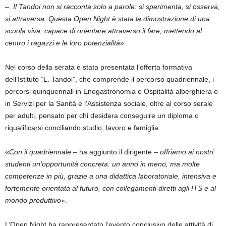
–.
Il
Tandoi
non si racconta solo a parole: si sperimenta, si osserva,
si attraversa. Questa Open Night è stata la dimostrazione di una
scuola viva, capace di orientare attraverso il fare, mettendo al
centro i ragazzi e le loro potenzialità
».
Nel corso della serata è stata presentata l’offerta formativa
dell’Istituto “L.
Tandoi
”
,
che comprende il percorso quadriennale, i
percorsi quinquennali in
Enogastronomia e Ospitalità alberghiera
e
in
Servizi per la Sanità e l’Assistenza sociale,
oltre al corso serale
per adulti, pensato per chi desidera conseguire un diploma o
riqualificarsi conciliando studio, lavoro e famiglia.
«
Con il quadriennale
– ha aggiunto il dirigente –
offriamo ai nostri
studenti un’opportunità concreta: un anno in meno, ma molte
competenze in più, grazie a una didattica laboratoriale, intensiva e
fortemente orientata al futuro, con collegamenti diretti agli ITS e al
mondo produttivo
».
L’Open Night ha rappresentato l’evento conclusivo delle attività di