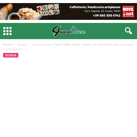
Home
Scuola
Successo per l’Open Night all’Ipc Tandoi tra laboratori, pizza contest
e simulazioni...
SCUOLA