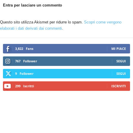
Entra per lasciare un commento
Questo sito utilizza Akismet per ridurre lo spam.
Scopri come vengono
elaborati i dati derivati dai commenti
.
3,822
Fans
MI PIACE
767
Follower
SEGUI
9
Follower
SEGUI
299
Iscritti
ISCRIVITI