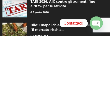
TARI 2026, AIC contro gli aumenti fino
all’87% per le attività...
6 Agosto 2026
Contattaci!
Olio: Unapol chiede lo stato di crisi. Loiodice:
“Il mercato rischia...
O
5 Agosto 2026
p
e
n
c
CATEGORIE POPOLARI
h
a
936
Appuntamenti
t
796
y
Basket
740
Politica
506
Cronaca
473
Comunicazioni
414
Sport
334