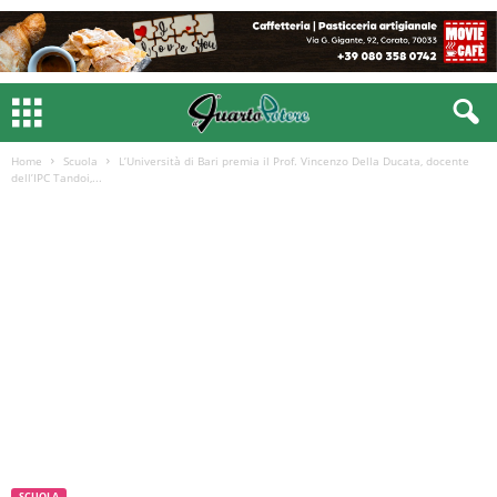
Home
Scuola
L’Università di Bari premia il Prof. Vincenzo Della Ducata, docente
dell’IPC Tandoi,...
SCUOLA