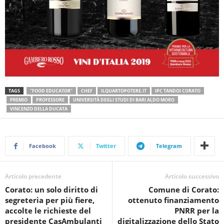
TAGS
"FOOD EDUCATOR"
CHEF
ILQUARTOPOTERE.IT
IPC TANDOI CORATO
PREMIO
PROFESSORE
UNIVERSITÀ DEGLI STUDI DI BARI ALDO MORO
VINCENZO DELLA DUCATA
Facebook
Twitter
Telegram
Articolo precedente
Articolo successivo
Corato: un solo diritto di
Comune di Corato:
segreteria per più fiere,
ottenuto finanziamento
accolte le richieste del
PNRR per la
presidente CasAmbulanti
digitalizzazione dello Stato