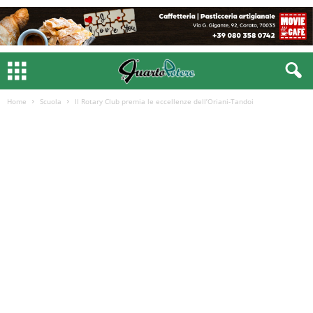
Home
Scuola
Il Rotary Club premia le eccellenze dell’Oriani-Tandoi