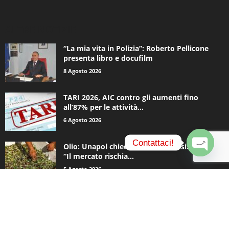
ALTRE NOTIZIE
“La mia vita in Polizia”: Roberto Pellicone
presenta libro e docufilm
8 Agosto 2026
TARI 2026, AIC contro gli aumenti fino
all’87% per le attività...
6 Agosto 2026
Contattaci!
Olio: Unapol chiede lo stato di crisi. Loiodice:
“Il mercato rischia...
O
5 Agosto 2026
p
e
n
c
CATEGORIE POPOLARI
h
a