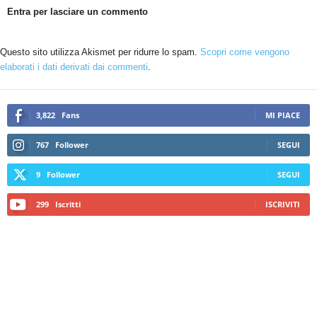
Entra per lasciare un commento
Questo sito utilizza Akismet per ridurre lo spam.
Scopri come vengono
elaborati i dati derivati dai commenti
.
3,822
Fans
MI PIACE
767
Follower
SEGUI
9
Follower
SEGUI
299
Iscritti
ISCRIVITI