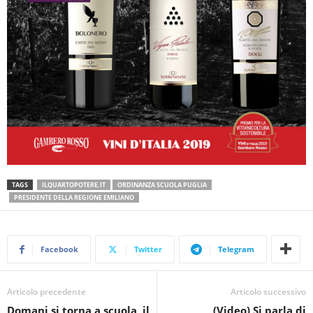
TAGS
ILQUARTOPOTERE.IT
ORDINANZA SCUOLA PUGLIA
PRESIDENTE DELLA REGIONE EMILIANO
Facebook
Twitter
Telegram
Articolo precedente
Articolo successivo
Domani si torna a scuola, il
(Video) Si parla di