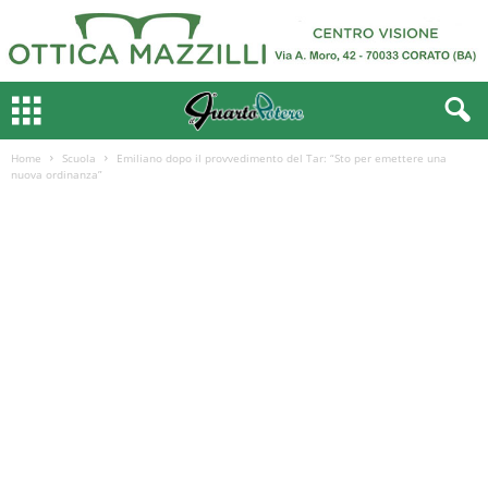
Home
Scuola
Emiliano dopo il provvedimento del Tar: “Sto per emettere una
nuova ordinanza”