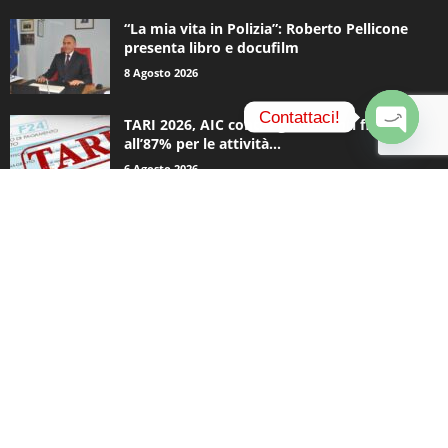
“La mia vita in Polizia”: Roberto Pellicone
presenta libro e docufilm
8 Agosto 2026
Contattaci!
TARI 2026, AIC contro gli aumenti fino
all’87% per le attività...
O
6 Agosto 2026
p
e
n
c
CATEGORIE POPOLARI
h
a
936
Appuntamenti
t
796
y
Basket
740
Politica
506
Cronaca
474
Comunicazioni
414
Sport