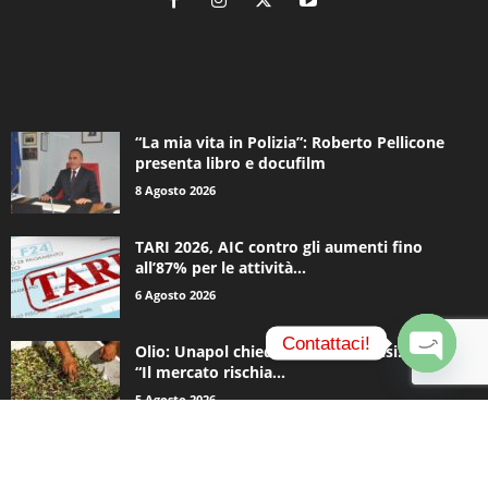
ALTRE NOTIZIE
“La mia vita in Polizia”: Roberto Pellicone
presenta libro e docufilm
8 Agosto 2026
TARI 2026, AIC contro gli aumenti fino
all’87% per le attività...
6 Agosto 2026
Contattaci!
Olio: Unapol chiede lo stato di crisi. Loiodice:
“Il mercato rischia...
O
5 Agosto 2026
p
e
n
c