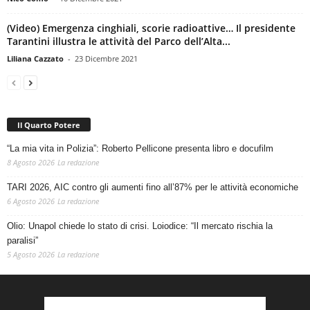
(Video) Emergenza cinghiali, scorie radioattive… Il presidente
Tarantini illustra le attività del Parco dell’Alta...
Liliana Cazzato
-
23 Dicembre 2021
Il Quarto Potere
“La mia vita in Polizia”: Roberto Pellicone presenta libro e docufilm
8 Agosto 2026
La redazione
TARI 2026, AIC contro gli aumenti fino all’87% per le attività economiche
6 Agosto 2026
La redazione
Olio: Unapol chiede lo stato di crisi. Loiodice: “Il mercato rischia la
paralisi”
5 Agosto 2026
La redazione