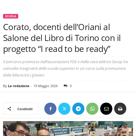
SCUOLA
Corato, docenti dell’Oriani al
Salone del Libro di Torino con il
progetto “I read to be ready”
Il percorso promosso dall’associazione FOS e dalla casa editrice Secop ha
coinvolto insegnanti delle scuole superiori in un corso sulla promozione
della lettura tra i giovani
By
La redazione
-
19 Maggio 2026
0
Condividi