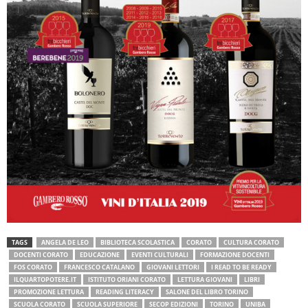
TAGS
ANGELA DE LEO
BIBLIOTECA SCOLASTICA
CORATO
CULTURA CORATO
DOCENTI CORATO
EDUCAZIONE
EVENTI CULTURALI
FORMAZIONE DOCENTI
FOS CORATO
FRANCESCO CATALANO
GIOVANI LETTORI
I READ TO BE READY
ILQUARTOPOTERE.IT
ISTITUTO ORIANI CORATO
LETTURA GIOVANI
LIBRI
PROMOZIONE LETTURA
READING LITERACY
SALONE DEL LIBRO TORINO
SCUOLA CORATO
SCUOLA SUPERIORE
SECOP EDIZIONI
TORINO
UNIBA