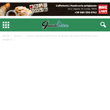
Home
Scuola
Corato, docenti dell’Oriani al Salone del Libro di Torino con il
progetto...