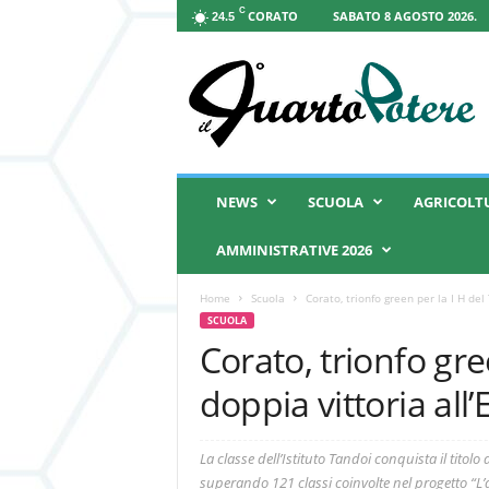
C
CORATO
SABATO 8 AGOSTO 2026.
24.5
I
l
Q
u
a
r
t
NEWS
SCUOLA
AGRICOLT
o
P
AMMINISTRATIVE 2026
o
t
Home
Scuola
Corato, trionfo green per la I H del
e
SCUOLA
r
Corato, trionfo gre
e
doppia vittoria a
La classe dell’Istituto Tandoi conquista il titol
superando 121 classi coinvolte nel progetto “L