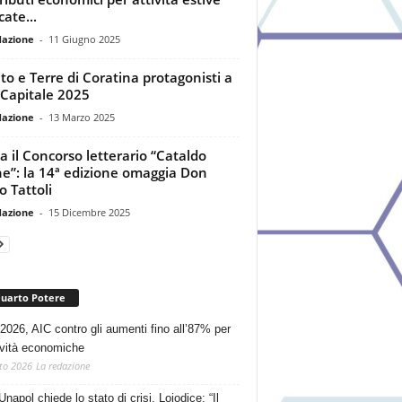
cate...
dazione
-
11 Giugno 2025
to e Terre di Coratina protagonisti a
 Capitale 2025
dazione
-
13 Marzo 2025
a il Concorso letterario “Cataldo
e”: la 14ª edizione omaggia Don
o Tattoli
dazione
-
15 Dicembre 2025
Quarto Potere
2026, AIC contro gli aumenti fino all’87% per
tività economiche
to 2026
La redazione
Unapol chiede lo stato di crisi. Loiodice: “Il