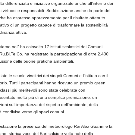
a differenziata e iniziative organizzate anche all’interno dei
irtuosi e responsabili. Soddisfazione anche da parte del
che ha espresso apprezzamento per il risultato ottenuto
cativo di un progetto capace di trasformare la sostenibilità
dinanza attiva.
amo noi” ha coinvolto 17 istituti scolastici dei Comuni
.Bi.Te.Co. ha registrato la partecipazione di oltre 2.400
fusione delle buone pratiche ambientali.
e le scuole vincitrici dei singoli Comuni e l’istituto con il
torio. Tutti i partecipanti hanno ricevuto un premio green
e classi più meritevoli sono state celebrate con
resentato molto più di una semplice premiazione: un
oni sull’importanza del rispetto dell’ambiente, della
tà condivisa verso gli spazi comuni.
estazione la presenza del meteorologo Rai Alex Guarini e la
e, storica voce del Bari calcio e volto noto della