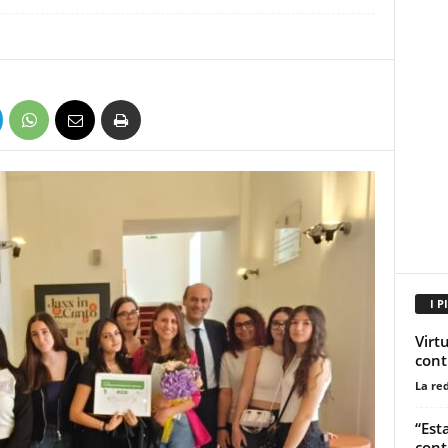
I P
Virt
cont
La re
“Esta
cont