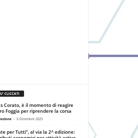
IU' CLICCATI
us Corato, è il momento di reagire
ro Foggia per riprendere la corsa
dazione
-
6 Dicembre 2025
te per Tutti”, al via la 2^ edizione:
ributi economici per attività estive