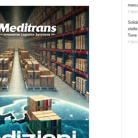
mercat
5 Agos
Solid
stelle
Torre
4 Agos