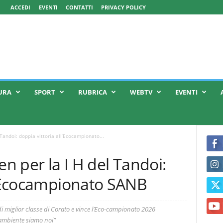
ACCEDI
EVENTI
CONTATTI
PRIVACY POLICY
URA
SPORT
RUBRICA
WEBTV
EVENTI
 Tandoi: doppia vittoria all’Ecocampionato...
en per la I H del Tandoi:
ll’Ecocampionato SANB
o di miglior classe di Corato e vince l’Eco-campionato 2026
’ambiente siamo noi”