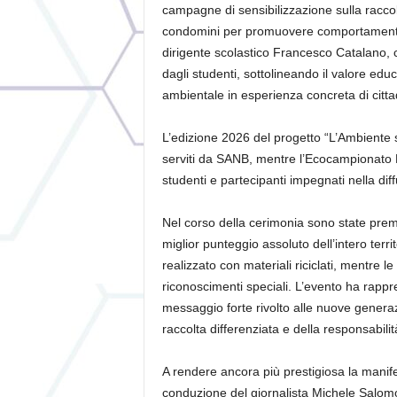
campagne di sensibilizzazione sulla raccolt
condomini per promuovere comportamenti v
dirigente scolastico Francesco Catalano, 
dagli studenti, sottolineando il valore edu
ambientale in esperienza concreta di citta
L’edizione 2026 del progetto “L’Ambiente si
serviti da SANB, mentre l’Ecocampionato Ru
studenti e partecipanti impegnati nella dif
Nel corso della cerimonia sono state premiat
miglior punteggio assoluto dell’intero terri
realizzato con materiali riciclati, mentre l
riconoscimenti speciali. L’evento ha rapp
messaggio forte rivolto alle nuove generazi
raccolta differenziata e della responsabili
A rendere ancora più prestigiosa la manif
conduzione del giornalista Michele Salomon