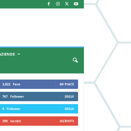
AZIENDE
3,822
Fans
MI PIACE
767
Follower
SEGUI
9
Follower
SEGUI
299
Iscritti
ISCRIVITI