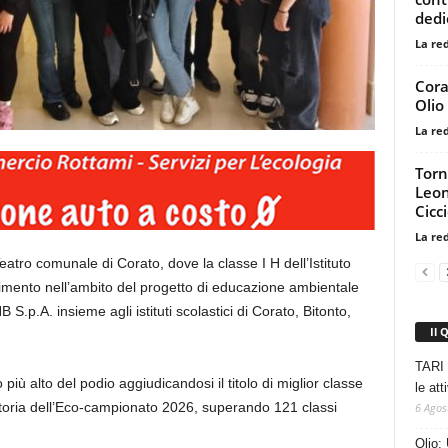
dedi
La re
Cora
Olio
La re
Torn
Leon
Cicci
La re
atro comunale di Corato, dove la classe I H dell’Istituto
imento nell’ambito del progetto di educazione ambientale
p.A. insieme agli istituti scolastici di Corato, Bitonto,
Il 
TARI 
o più alto del podio aggiudicandosi il titolo di miglior classe
le at
 vittoria dell’Eco-campionato 2026, superando 121 classi
6 Agos
Olio: 