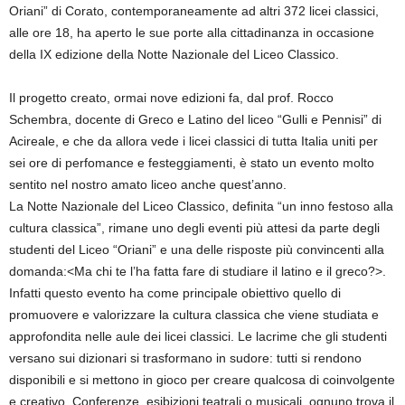
Oriani” di Corato, contemporaneamente ad altri 372 licei classici,
alle ore 18, ha aperto le sue porte alla cittadinanza in occasione
della IX edizione della Notte Nazionale del Liceo Classico.
Il progetto creato, ormai nove edizioni fa, dal prof. Rocco
Schembra, docente di Greco e Latino del liceo “Gulli e Pennisi” di
Acireale, e che da allora vede i licei classici di tutta Italia uniti per
sei ore di perfomance e festeggiamenti, è stato un evento molto
sentito nel nostro amato liceo anche quest’anno.
La Notte Nazionale del Liceo Classico, definita “un inno festoso alla
cultura classica”, rimane uno degli eventi più attesi da parte degli
studenti del Liceo “Oriani” e una delle risposte più convincenti alla
domanda:<Ma chi te l’ha fatta fare di studiare il latino e il greco?>.
Infatti questo evento ha come principale obiettivo quello di
promuovere e valorizzare la cultura classica che viene studiata e
approfondita nelle aule dei licei classici. Le lacrime che gli studenti
versano sui dizionari si trasformano in sudore: tutti si rendono
disponibili e si mettono in gioco per creare qualcosa di coinvolgente
e creativo. Conferenze, esibizioni teatrali o musicali, ognuno trova il