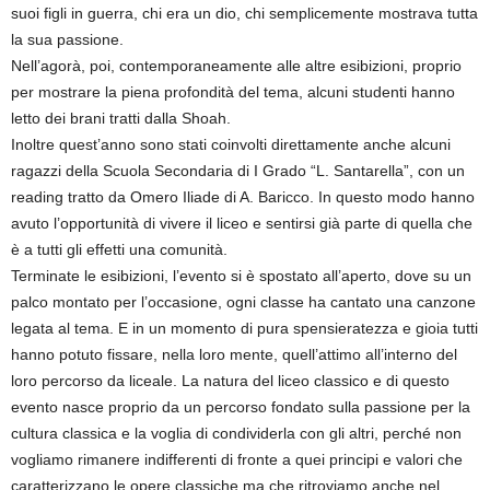
suoi figli in guerra, chi era un dio, chi semplicemente mostrava tutta
la sua passione.
Nell’agorà, poi, contemporaneamente alle altre esibizioni, proprio
per mostrare la piena profondità del tema, alcuni studenti hanno
letto dei brani tratti dalla Shoah.
Inoltre quest’anno sono stati coinvolti direttamente anche alcuni
ragazzi della Scuola Secondaria di I Grado “L. Santarella”, con un
reading tratto da Omero Iliade di A. Baricco. In questo modo hanno
avuto l’opportunità di vivere il liceo e sentirsi già parte di quella che
è a tutti gli effetti una comunità.
Terminate le esibizioni, l’evento si è spostato all’aperto, dove su un
palco montato per l’occasione, ogni classe ha cantato una canzone
legata al tema. E in un momento di pura spensieratezza e gioia tutti
hanno potuto fissare, nella loro mente, quell’attimo all’interno del
loro percorso da liceale. La natura del liceo classico e di questo
evento nasce proprio da un percorso fondato sulla passione per la
cultura classica e la voglia di condividerla con gli altri, perché non
vogliamo rimanere indifferenti di fronte a quei principi e valori che
caratterizzano le opere classiche ma che ritroviamo anche nel