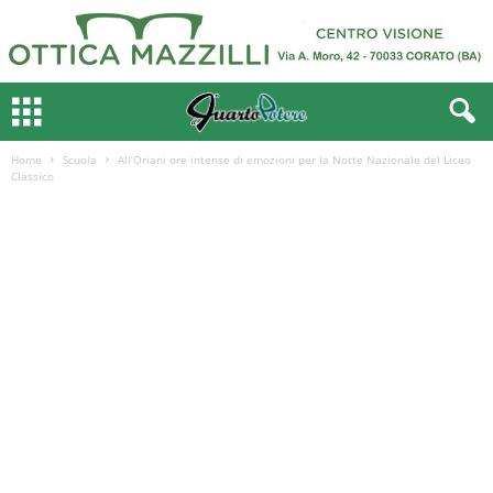
Home
Scuola
All’Oriani ore intense di emozioni per la Notte Nazionale del Liceo
Classico