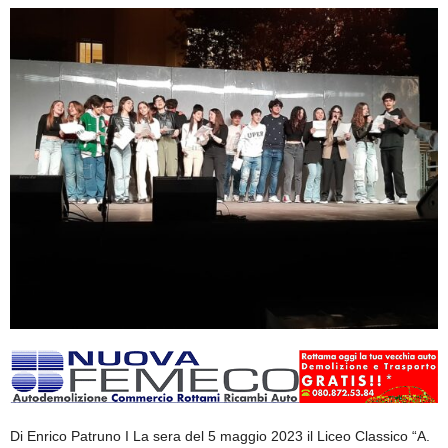
Di Enrico Patruno I La sera del 5 maggio 2023 il Liceo Classico “A.