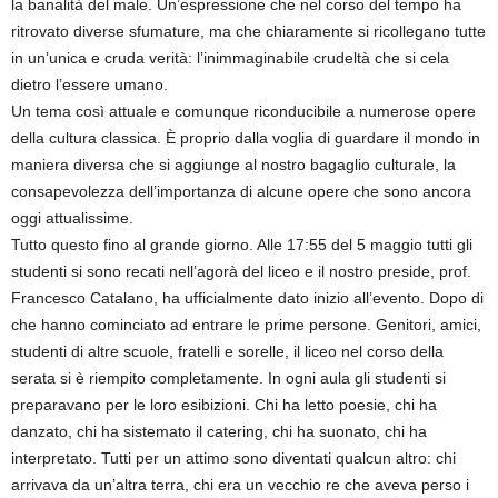
la banalità del male. Un’espressione che nel corso del tempo ha
ritrovato diverse sfumature, ma che chiaramente si ricollegano tutte
in un’unica e cruda verità: l’inimmaginabile crudeltà che si cela
dietro l’essere umano.
Un tema così attuale e comunque riconducibile a numerose opere
della cultura classica. È proprio dalla voglia di guardare il mondo in
maniera diversa che si aggiunge al nostro bagaglio culturale, la
consapevolezza dell’importanza di alcune opere che sono ancora
oggi attualissime.
Tutto questo fino al grande giorno. Alle 17:55 del 5 maggio tutti gli
studenti si sono recati nell’agorà del liceo e il nostro preside, prof.
Francesco Catalano, ha ufficialmente dato inizio all’evento. Dopo di
che hanno cominciato ad entrare le prime persone. Genitori, amici,
studenti di altre scuole, fratelli e sorelle, il liceo nel corso della
serata si è riempito completamente. In ogni aula gli studenti si
preparavano per le loro esibizioni. Chi ha letto poesie, chi ha
danzato, chi ha sistemato il catering, chi ha suonato, chi ha
interpretato. Tutti per un attimo sono diventati qualcun altro: chi
arrivava da un’altra terra, chi era un vecchio re che aveva perso i