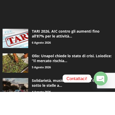
ALTRE NOTIZIE
TARI 2026, AIC contro gli aumenti fino
all’87% per le attività...
6 Agosto 2026
Olio: Unapol chiede lo stato di crisi. Loiodice:
“Il mercato rischia...
5 Agosto 2026
Contattaci!
Solidarietà, musica e una notte in tenda
sotto le stelle a...
O
4 Agosto 2026
p
e
n
c
h