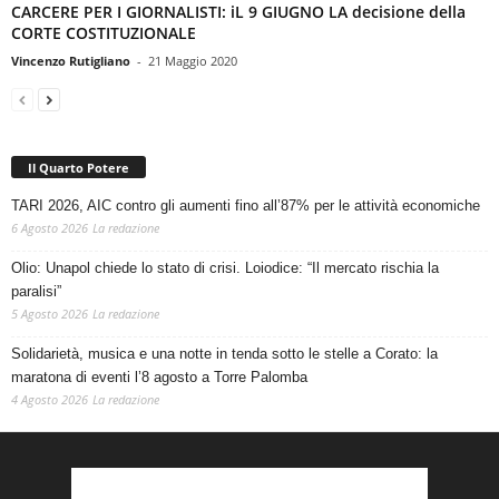
CARCERE PER I GIORNALISTI: iL 9 GIUGNO LA decisione della
CORTE COSTITUZIONALE
Vincenzo Rutigliano
-
21 Maggio 2020
Il Quarto Potere
TARI 2026, AIC contro gli aumenti fino all’87% per le attività economiche
6 Agosto 2026
La redazione
Olio: Unapol chiede lo stato di crisi. Loiodice: “Il mercato rischia la
paralisi”
5 Agosto 2026
La redazione
Solidarietà, musica e una notte in tenda sotto le stelle a Corato: la
maratona di eventi l’8 agosto a Torre Palomba
4 Agosto 2026
La redazione