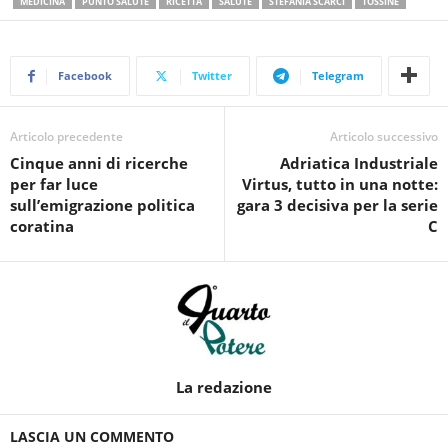
MEDICINA
PUNTO SALUTE
RICETTA
SALUTE
STEFANIA SCARCI
TOSSINE
Facebook
Twitter
Telegram
Articolo precedente
Articolo successivo
Cinque anni di ricerche
Adriatica Industriale
per far luce
Virtus, tutto in una notte:
sull’emigrazione politica
gara 3 decisiva per la serie
coratina
C
La redazione
LASCIA UN COMMENTO