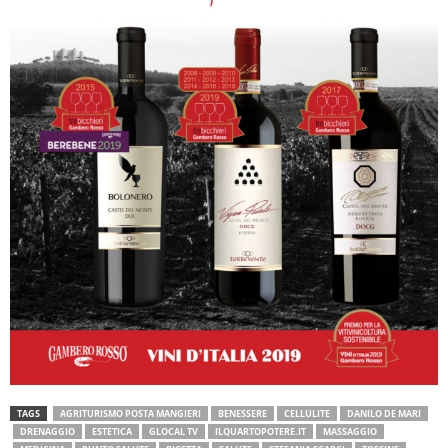
TAGS
AGRITURISMO POSTA MANGIERI
BENESSERE
CELLULITE
DANILO DE MARI
DRENAGGIO
ESTETICA
GLOCAL TV
ILQUARTOPOTERE.IT
MASSAGGIO