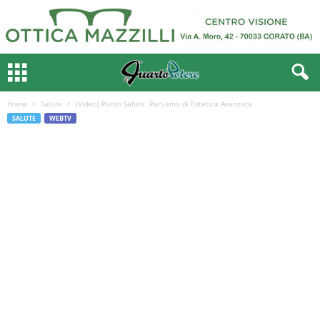
Home
Salute
(Video) Punto Salute. Parliamo di Estetica Avanzata
SALUTE
WEBTV