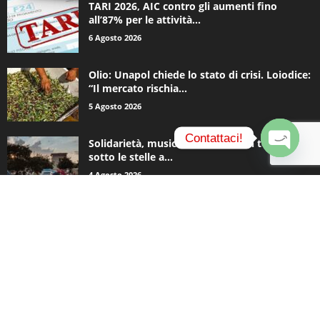
TARI 2026, AIC contro gli aumenti fino
all’87% per le attività...
6 Agosto 2026
Olio: Unapol chiede lo stato di crisi. Loiodice:
“Il mercato rischia...
5 Agosto 2026
Contattaci!
Solidarietà, musica e una notte in tenda
sotto le stelle a...
O
4 Agosto 2026
p
e
n
c
CATEGORIE POPOLARI
h
a
935
Appuntamenti
t
796
y
Basket
740
Politica