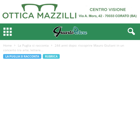
Home
La Puglia si racconta
244 anni dopo: riscoprire Mauro Giuliani in un
concerto tra arte, lettere...
LA PUGLIA SI RACCONTA
RUBRICA