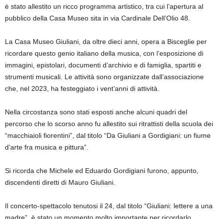
è stato allestito un ricco programma artistico, tra cui l’apertura al
pubblico della Casa Museo sita in via Cardinale Dell’Olio 48.
La Casa Museo Giuliani, da oltre dieci anni, opera a Bisceglie per
ricordare questo genio italiano della musica, con l’esposizione di
immagini, epistolari, documenti d’archivio e di famiglia, spartiti e
strumenti musicali. Le attività sono organizzate dall’associazione
che, nel 2023, ha festeggiato i vent’anni di attività.
Nella circostanza sono stati esposti anche alcuni quadri del
percorso che lo scorso anno fu allestito sui ritrattisti della scuola dei
“macchiaioli fiorentini”, dal titolo “Da Giuliani a Gordigiani: un fiume
d’arte fra musica e pittura”.
Si ricorda che Michele ed Eduardo Gordigiani furono, appunto,
discendenti diretti di Mauro Giuliani.
Il concerto-spettacolo tenutosi il 24, dal titolo “Giuliani: lettere a una
madre”, è stato un momento molto importante per ricordarlo.