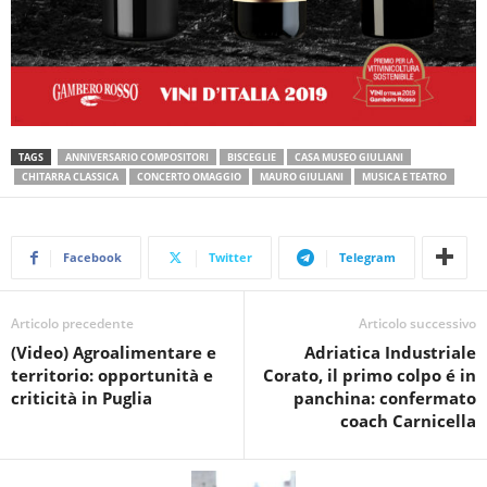
TAGS
ANNIVERSARIO COMPOSITORI
BISCEGLIE
CASA MUSEO GIULIANI
CHITARRA CLASSICA
CONCERTO OMAGGIO
MAURO GIULIANI
MUSICA E TEATRO
Facebook
Twitter
Telegram
Articolo precedente
Articolo successivo
(Video) Agroalimentare e
Adriatica Industriale
territorio: opportunità e
Corato, il primo colpo é in
criticità in Puglia
panchina: confermato
coach Carnicella