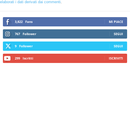
elaborati i dati derivati dai commenti
.
3,822
Fans
MI PIACE
767
Follower
SEGUI
9
Follower
SEGUI
299
Iscritti
ISCRIVITI