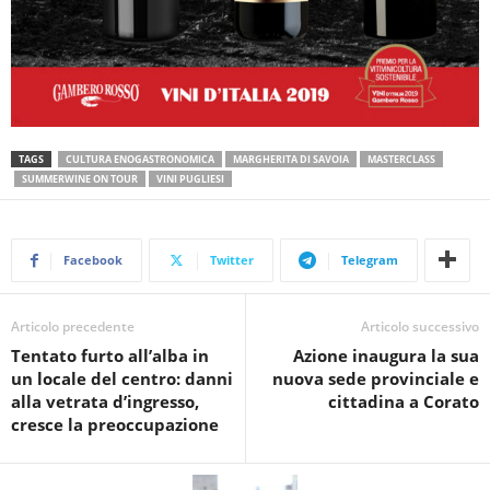
TAGS
CULTURA ENOGASTRONOMICA
MARGHERITA DI SAVOIA
MASTERCLASS
SUMMERWINE ON TOUR
VINI PUGLIESI
Facebook
Twitter
Telegram
Articolo precedente
Articolo successivo
Tentato furto all’alba in
Azione inaugura la sua
un locale del centro: danni
nuova sede provinciale e
alla vetrata d’ingresso,
cittadina a Corato
cresce la preoccupazione