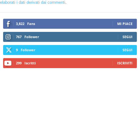
elaborati i dati derivati dai commenti
.
3,822
Fans
MI PIACE
767
Follower
SEGUI
9
Follower
SEGUI
299
Iscritti
ISCRIVITI