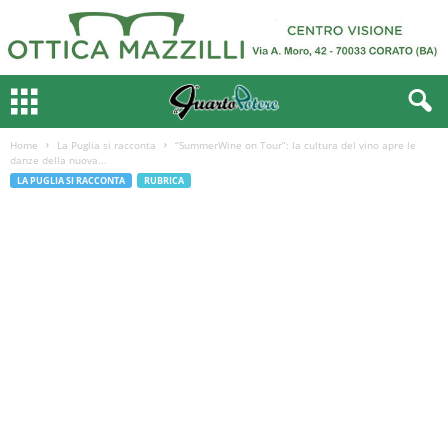
Home
La Puglia si racconta
“SummerWine on Tour”: la cultura del vino apre le
danze della nuova...
LA PUGLIA SI RACCONTA
RUBRICA