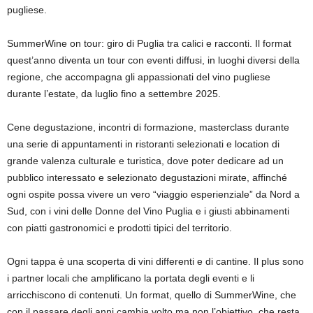
pugliese.
SummerWine on tour: giro di Puglia tra calici e racconti. Il format
quest’anno diventa un tour con eventi diffusi, in luoghi diversi della
regione, che accompagna gli appassionati del vino pugliese
durante l’estate, da luglio fino a settembre 2025.
Cene degustazione, incontri di formazione, masterclass durante
una serie di appuntamenti in ristoranti selezionati e location di
grande valenza culturale e turistica, dove poter dedicare ad un
pubblico interessato e selezionato degustazioni mirate, affinché
ogni ospite possa vivere un vero “viaggio esperienziale” da Nord a
Sud, con i vini delle Donne del Vino Puglia e i giusti abbinamenti
con piatti gastronomici e prodotti tipici del territorio.
Ogni tappa è una scoperta di vini differenti e di cantine. Il plus sono
i partner locali che amplificano la portata degli eventi e li
arricchiscono di contenuti. Un format, quello di SummerWine, che
con il passare degli anni cambia volto ma non l’obiettivo, che resta