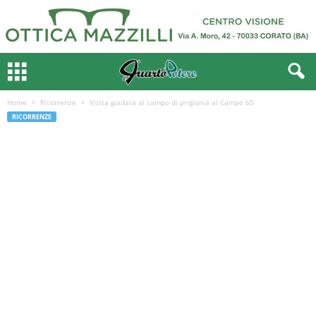
Home
Ricorrenze
Visita guidata al campo di prigionia al Campo 65
RICORRENZE