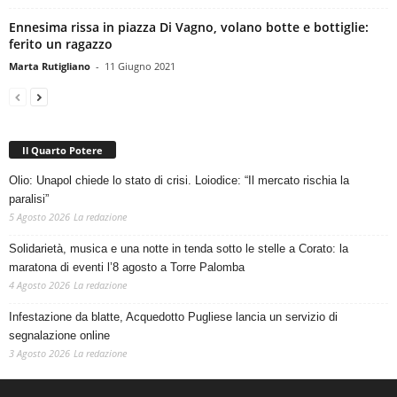
Ennesima rissa in piazza Di Vagno, volano botte e bottiglie:
ferito un ragazzo
Marta Rutigliano
-
11 Giugno 2021
Il Quarto Potere
Olio: Unapol chiede lo stato di crisi. Loiodice: “Il mercato rischia la
paralisi”
5 Agosto 2026
La redazione
Solidarietà, musica e una notte in tenda sotto le stelle a Corato: la
maratona di eventi l’8 agosto a Torre Palomba
4 Agosto 2026
La redazione
Infestazione da blatte, Acquedotto Pugliese lancia un servizio di
segnalazione online
3 Agosto 2026
La redazione