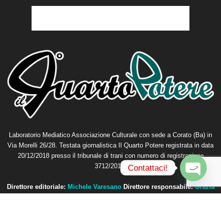
Laboratorio Mediatico Associazione Culturale con sede a Corato (Ba) in
Via Morelli 26/28. Testata giornalistica Il Quarto Potere registrata in data
20/12/2018 presso il tribunale di trani con numero di registrazione
3712/2018.
Contattaci!
O
Direttore editoriale:
Michele Varesano
Direttore responsabile:
Grazia
p
Petta
e
n
Contattaci:
redazione@ilquartopotere.it