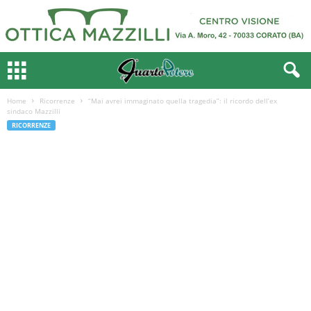
Home
Ricorrenze
“Mai avrei immaginato quella tragedia”: il ricordo dell’ex
sindaco Mazzilli
RICORRENZE