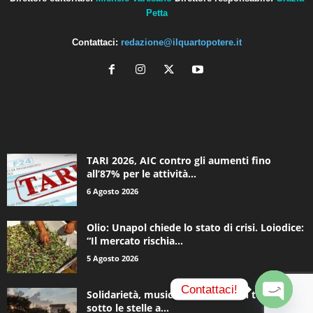
Petta
Contattaci:
redazione@ilquartopotere.it
ALTRE NOTIZIE
TARI 2026, AIC contro gli aumenti fino
all’87% per le attività...
6 Agosto 2026
Olio: Unapol chiede lo stato di crisi. Loiodice:
“Il mercato rischia...
5 Agosto 2026
Contattaci!
Solidarietà, musica e una notte in tenda
sotto le stelle a...