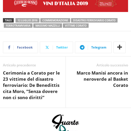
TAGS
12 LUGLIO 2016
COMMEMORAZIONE
DISASTRO FERROVIARIO CORATO
FERROTRAMVIARIA
MASSIMO MAZZILLI
VITTIME CORATO
Facebook
Twitter
Telegram
Articolo precedente
Articolo successivo
Cerimonia a Corato per le
Marco Manisi ancora in
23 vittime del disastro
neroverde al Basket
ferroviario: De Benedittis
Corato
cita Moro, “Senza dovere
non ci sono diritti”