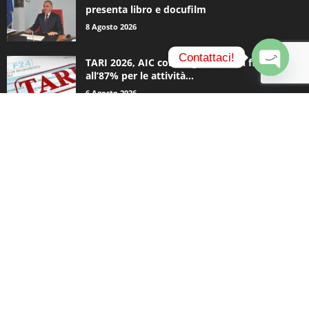
presenta libro e docufilm
8 Agosto 2026
Contattaci!
TARI 2026, AIC contro gli aumenti fino
all’87% per le attività...
O
6 Agosto 2026
p
e
n
c
CATEGORIE POPOLARI
h
a
936
Appuntamenti
t
796
y
Basket
740
Politica
506
Cronaca
474
Comunicazioni
414
Sport
334
Coronavirus