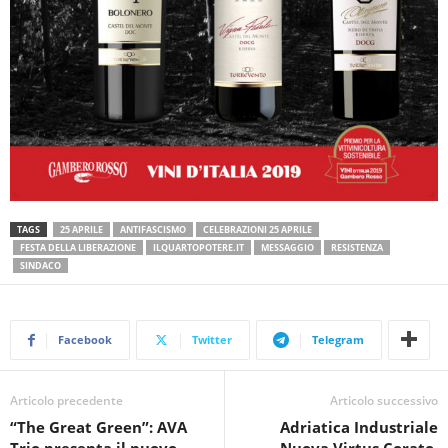
TAGS
25 APRILE
ANTIFASCISMO
CELEBRAZIONI 25 APRILE
FESTA DELLA LIBERAZIONE
ILQUARTOPOTERE.IT
MESSAGGIO
RESISTENZA
SINDACO
Facebook
Twitter
Telegram
Articolo precedente
Articolo successivo
“The Great Green”: AVA
Adriatica Industriale