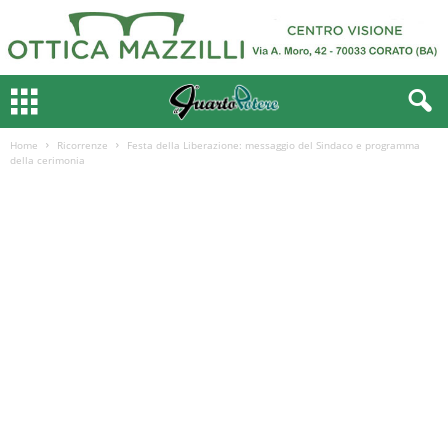
Home
Ricorrenze
Festa della Liberazione: messaggio del Sindaco e programma
della cerimonia