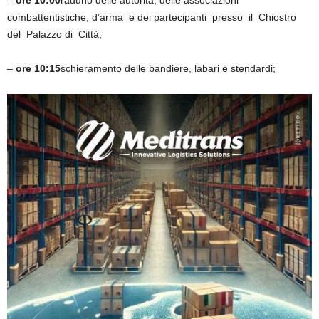
–
ore
10:00
raduno delle autorità, delle associazioni
combattentistiche, d’arma e dei partecipanti presso il Chiostro
del Palazzo di Città;
–
ore
10:15
schieramento delle bandiere, labari e stendardi;