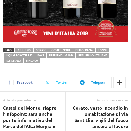
TAGS
2 GIUGNO
CORATO
COSTITUZIONE
DEMOCRAZIA
DONNE
ILQUARTOPOTERE.IT
PACE
REFERENDUM 1946
REPUBBLICA ITALIANA
RESISTENZA
SINDACO
Facebook
Twitter
Telegram
Articolo precedente
Articolo successivo
Castel del Monte, riapre
Corato, vasto incendio in
l’Infopoint: sarà anche
un’abitazione di via
punto informativo del
Sant’Elia: vigili del fuoco
Parco dell’Alta Murgia e
ancora al lavoro