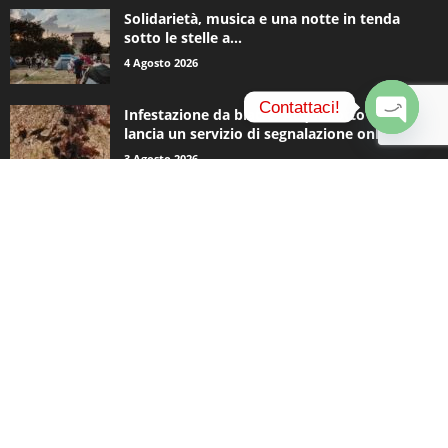
Solidarietà, musica e una notte in tenda
sotto le stelle a...
4 Agosto 2026
Contattaci!
Infestazione da blatte, Acquedotto Pugliese
lancia un servizio di segnalazione online
O
3 Agosto 2026
p
e
n
c
CATEGORIE POPOLARI
h
a
935
Appuntamenti
t
796
y
Basket
740
Politica
506
Cronaca
473
Comunicazioni
414
Sport