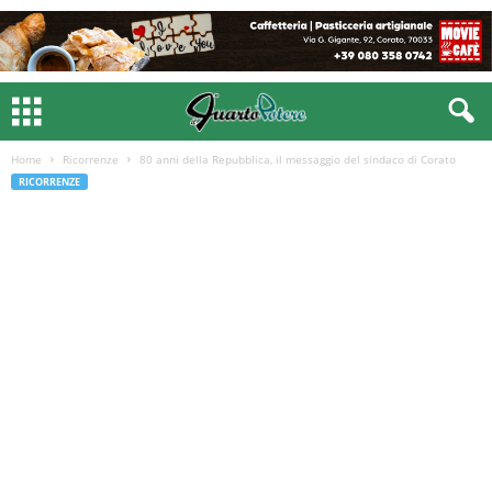
Home
Ricorrenze
80 anni della Repubblica, il messaggio del sindaco di Corato
RICORRENZE