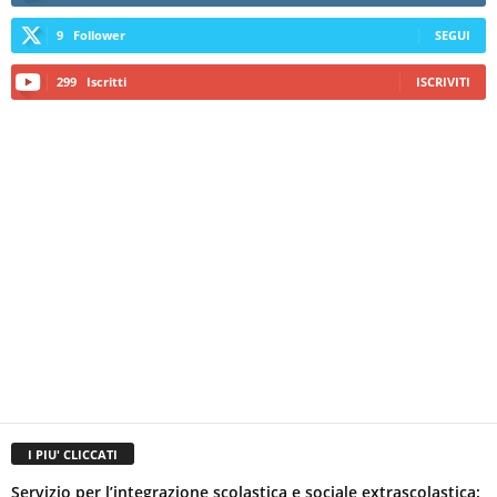
9
Follower
SEGUI
299
Iscritti
ISCRIVITI
I PIU' CLICCATI
Servizio per l’integrazione scolastica e sociale extrascolastica: