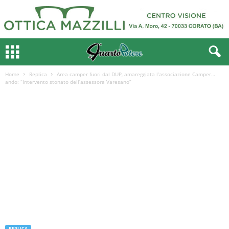
Home
Replica
Area camper fuori dal DUP, amareggiata l’associazione Camper…
ando: “Intervento stonato dell’assessora Varesano”
REPLICA