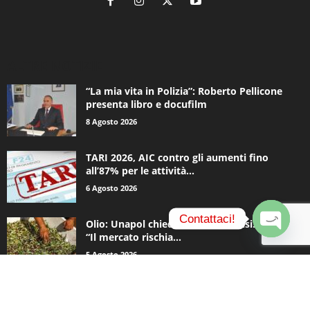
ALTRE NOTIZIE
“La mia vita in Polizia”: Roberto Pellicone
presenta libro e docufilm
8 Agosto 2026
TARI 2026, AIC contro gli aumenti fino
all’87% per le attività...
6 Agosto 2026
Contattaci!
Olio: Unapol chiede lo stato di crisi. Loiodice:
“Il mercato rischia...
O
5 Agosto 2026
p
e
n
c