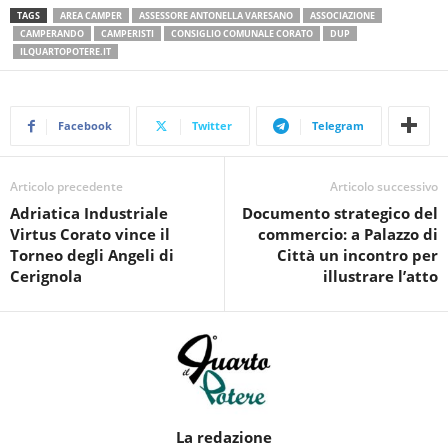
TAGS
AREA CAMPER
ASSESSORE ANTONELLA VARESANO
ASSOCIAZIONE
CAMPERANDO
CAMPERISTI
CONSIGLIO COMUNALE CORATO
DUP
ILQUARTOPOTERE.IT
Facebook
Twitter
Telegram
Articolo precedente
Articolo successivo
Adriatica Industriale
Documento strategico del
Virtus Corato vince il
commercio: a Palazzo di
Torneo degli Angeli di
Città un incontro per
Cerignola
illustrare l’atto
La redazione