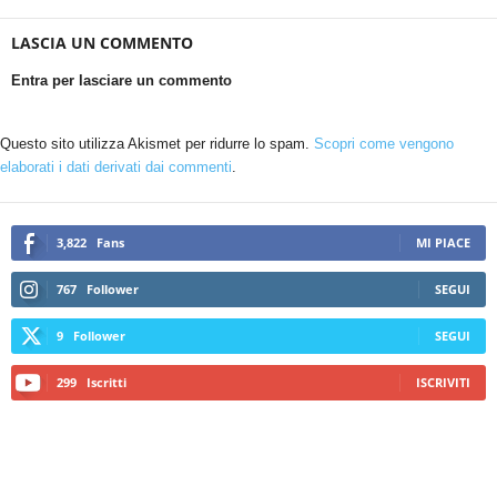
LASCIA UN COMMENTO
Entra per lasciare un commento
Questo sito utilizza Akismet per ridurre lo spam.
Scopri come vengono
elaborati i dati derivati dai commenti
.
3,822
Fans
MI PIACE
767
Follower
SEGUI
9
Follower
SEGUI
299
Iscritti
ISCRIVITI