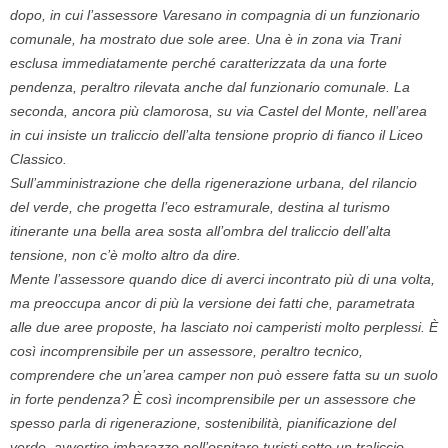
dopo, in cui l’assessore Varesano in compagnia di un funzionario
comunale, ha mostrato due sole aree. Una è in zona via Trani
esclusa immediatamente perché caratterizzata da una forte
pendenza, peraltro rilevata anche dal funzionario comunale. La
seconda, ancora più clamorosa, su via Castel del Monte, nell’area
in cui insiste un traliccio dell’alta tensione proprio di fianco il Liceo
Classico.
Sull’amministrazione che della rigenerazione urbana, del rilancio
del verde, che progetta l’eco estramurale, destina al turismo
itinerante una bella area sosta all’ombra del traliccio dell’alta
tensione, non c’è molto altro da dire.
Mente l’assessore quando dice di averci incontrato più di una volta,
ma preoccupa ancor di più la versione dei fatti che, parametrata
alle due aree proposte, ha lasciato noi camperisti molto perplessi. È
così incomprensibile per un assessore, peraltro tecnico,
comprendere che un’area camper non può essere fatta su un suolo
in forte pendenza? È così incomprensibile per un assessore che
spesso parla di rigenerazione, sostenibilità, pianificazione del
verde, avvertire imbarazzo nell’ospitare turisti sotto un traliccio