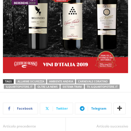
TAGS
ALLARME SICUREZZA
AMBIENTE ANDRIA
CARNEVALE CORATINO
ILQUARTOPOTERE.IT
OLTRE LA NEWS
SISTEMA TRANI
TV.ILQUARTOPOTERE.IT
Facebook
Twitter
Telegram
Articolo precedente
Articolo successivo