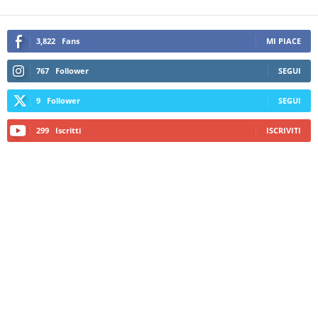
3,822
Fans
MI PIACE
767
Follower
SEGUI
9
Follower
SEGUI
299
Iscritti
ISCRIVITI