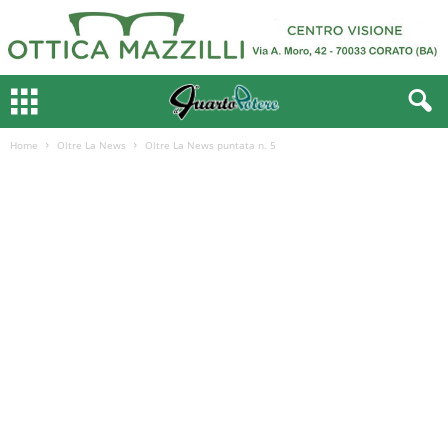
Home
Oltre La News
Oltre La News puntata n. 5