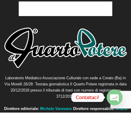
Laboratorio Mediatico Associazione Culturale con sede a Corato (Ba) in
Via Morelli 26/28. Testata giornalistica Il Quarto Potere registrata in data
20/12/2018 presso il tribunale di trani con numero di registrazione
3712/2018.
Contattaci!
O
Direttore editoriale:
Michele Varesano
Direttore responsabile:
Grazia
p
Petta
e
n
Contattaci:
redazione@ilquartopotere.it