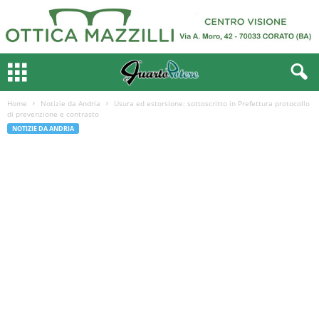
Home
Notizie da Andria
Usura ed estorsione: sottoscritto in Prefettura protocollo
di prevenzione e contrasto
NOTIZIE DA ANDRIA