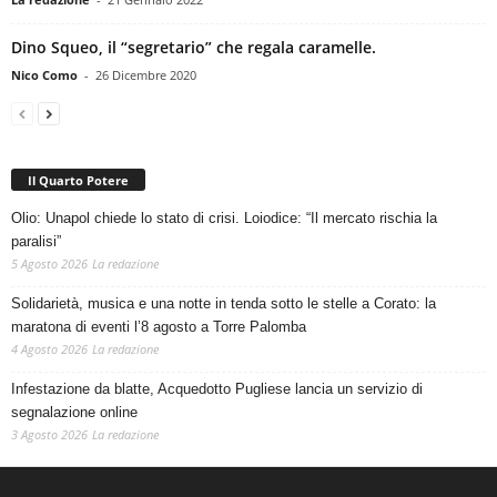
Dino Squeo, il “segretario” che regala caramelle.
Nico Como
-
26 Dicembre 2020
Il Quarto Potere
Olio: Unapol chiede lo stato di crisi. Loiodice: “Il mercato rischia la
paralisi”
5 Agosto 2026
La redazione
Solidarietà, musica e una notte in tenda sotto le stelle a Corato: la
maratona di eventi l’8 agosto a Torre Palomba
4 Agosto 2026
La redazione
Infestazione da blatte, Acquedotto Pugliese lancia un servizio di
segnalazione online
3 Agosto 2026
La redazione