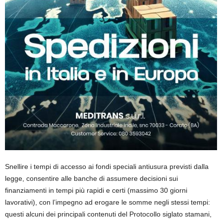
Snellire i tempi di accesso ai fondi speciali antiusura previsti dalla
legge, consentire alle banche di assumere decisioni sui
finanziamenti in tempi più rapidi e certi (massimo 30 giorni
lavorativi), con l’impegno ad erogare le somme negli stessi tempi:
questi alcuni dei principali contenuti del Protocollo siglato stamani,