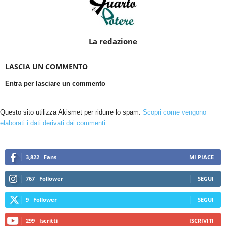
La redazione
LASCIA UN COMMENTO
Entra per lasciare un commento
Questo sito utilizza Akismet per ridurre lo spam.
Scopri come vengono
elaborati i dati derivati dai commenti
.
3,822
Fans
MI PIACE
767
Follower
SEGUI
9
Follower
SEGUI
299
Iscritti
ISCRIVITI