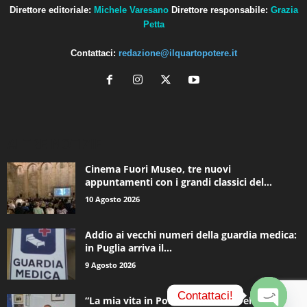
Direttore editoriale:
Michele Varesano
Direttore responsabile:
Grazia
Petta
Contattaci:
redazione@ilquartopotere.it
ALTRE NOTIZIE
Cinema Fuori Museo, tre nuovi
appuntamenti con i grandi classici del...
10 Agosto 2026
Addio ai vecchi numeri della guardia medica:
in Puglia arriva il...
9 Agosto 2026
Contattaci!
“La mia vita in Polizia”: Roberto Pellicone