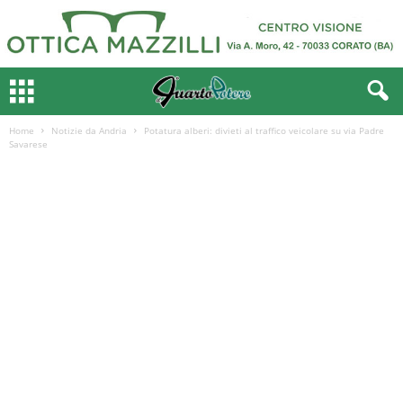
Home
Notizie da Andria
Potatura alberi: divieti al traffico veicolare su via Padre
Savarese