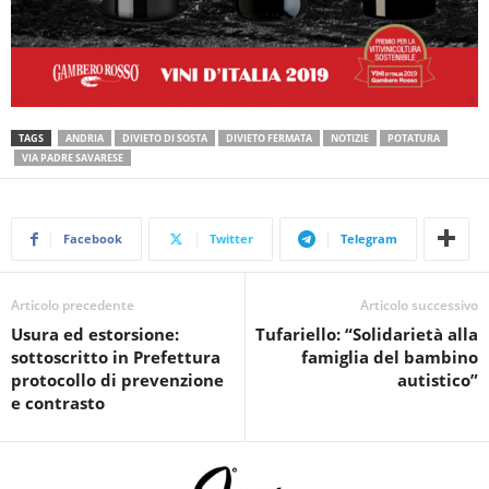
TAGS
ANDRIA
DIVIETO DI SOSTA
DIVIETO FERMATA
NOTIZIE
POTATURA
VIA PADRE SAVARESE
Facebook
Twitter
Telegram
Articolo precedente
Articolo successivo
Usura ed estorsione:
Tufariello: “Solidarietà alla
sottoscritto in Prefettura
famiglia del bambino
protocollo di prevenzione
autistico”
e contrasto