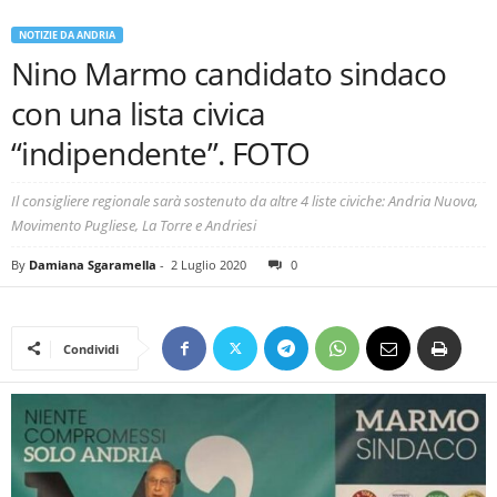
NOTIZIE DA ANDRIA
Nino Marmo candidato sindaco
con una lista civica
“indipendente”. FOTO
Il consigliere regionale sarà sostenuto da altre 4 liste civiche: Andria Nuova,
Movimento Pugliese, La Torre e Andriesi
By
Damiana Sgaramella
-
2 Luglio 2020
0
Condividi