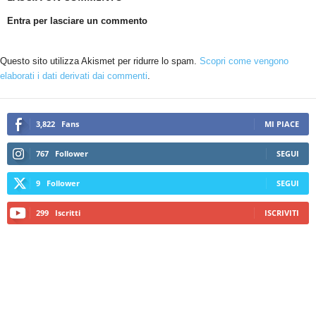
Entra per lasciare un commento
Questo sito utilizza Akismet per ridurre lo spam.
Scopri come vengono
elaborati i dati derivati dai commenti
.
3,822
Fans
MI PIACE
767
Follower
SEGUI
9
Follower
SEGUI
299
Iscritti
ISCRIVITI