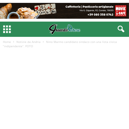
Home
Notizie da Andria
Nino Marmo candidato sindaco con una lista civica
“indipendente”. FOTO