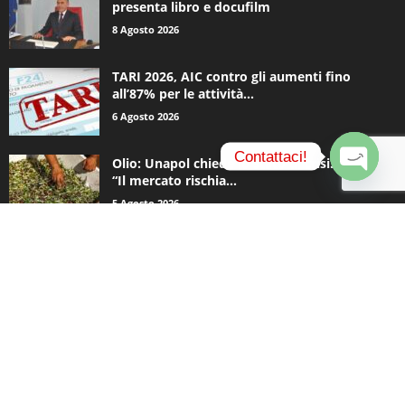
presenta libro e docufilm
8 Agosto 2026
TARI 2026, AIC contro gli aumenti fino
all’87% per le attività...
6 Agosto 2026
Contattaci!
Olio: Unapol chiede lo stato di crisi. Loiodice:
“Il mercato rischia...
O
5 Agosto 2026
p
e
n
c
CATEGORIE POPOLARI
h
a
936
Appuntamenti
t
796
y
Basket
740
Politica
506
Cronaca