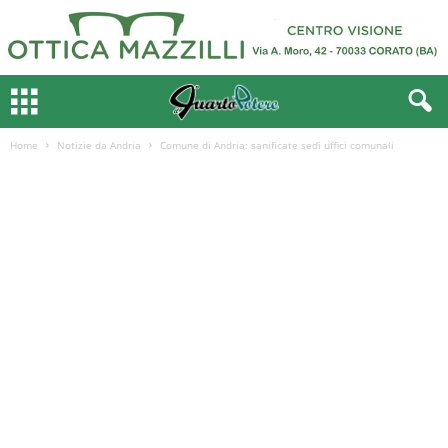
Home
Notizie da Andria
Comune di Andria: sanificate sedi uffici comunali