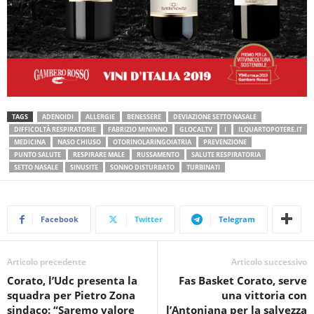
TAGS
ADENOIDI
ALLERGIE
BENESSERE
DEVIAZIONE SETTO NASALE
DIFFICOLTÀ RESPIRATORIE
FABRIZIO MININNO
GLOCALTV
I
ILQUARTOPOTERE.IT
MEDICINA
NASO CHIUSO
OTORINOLARINGOIATRIA
PREVENZIONE
PUNTO SALUTE
RESPIRARE MALE
RUSSAMENTO
SALUTE RESPIRATORIA
SETTO NASALE
SINUSITE
SONNO DISTURBATO
TURBINATI
Facebook
Twitter
Telegram
Articolo precedente
Articolo successivo
Corato, l’Udc presenta la
Fas Basket Corato, serve
squadra per Pietro Zona
una vittoria con
sindaco: “Saremo valore
l’Antoniana per la salvezza