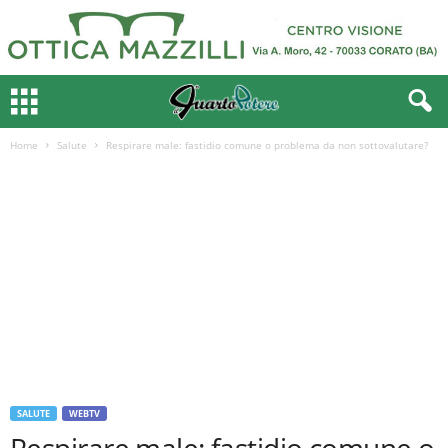
Home
Salute
Respirare male: fastidio comune o problema da non sottovalutare?
SALUTE
WEBTV