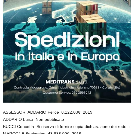
ASSESSORI ADDARIO Felice 8.122,00€ 2019
ADDARIO Luisa Non pubblicato
BUCCI Concetta Si riserva di fornire copia dichiarazione dei redditi
MARCONE Beniamino 43.988,00€ 2019