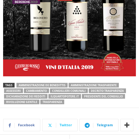
TAGS
AMMINISTRAZIONE DE BENEDITTIS
AMMINISTRAZIONE TRASPARENTE
ASSESSORI
CAMBIAMENTO
CONSIGLIERI COMUNALI
DECRETO TRASPARENZA
DICHIARAZIONE DEI REDDITI
ILQUARTOPOTERE.IT
PRESIDENTE DEL CONSIGLIO
RIVOLUZIONE GENTILE
TRASPARENZA
Facebook
Twitter
Telegram