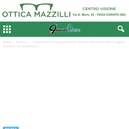
Home
Politica
“Trasparenza sì trasparenza no” Sindaco, Presidente del Consiglio e
Assessori non pubblicano...
POLITICA