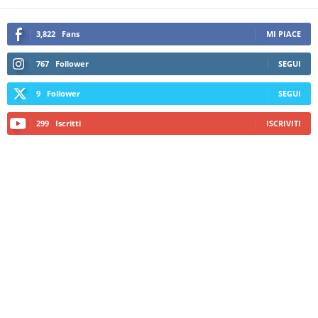
3,822
Fans
MI PIACE
767
Follower
SEGUI
9
Follower
SEGUI
299
Iscritti
ISCRIVITI