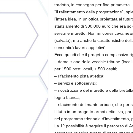
tradotto, in consegna per fine primavera.
“Il rallentamento della progettazione”, spi
l’intera idea, in un’ottica proiettata al fut
stanziamento di 900.000 euro che era solo p
servizi e muretto. Non mi convinceva nean
(salvata), ma anche le caratteristiche del
consentirà lavori suppletivi”.
Ecco quindi che il progetto complessivo r
– demolizione delle vecchie tribune (locali
per 1500 posti locali, + 500 ospiti;
– rifacimento pista atletica;
– servizi e sottoservizi;
– ricostruzione del muretto e della bretella
fogna bianca;
– rifacimento del manto erboso, che per sc
Il tutto in un progetto ormai definitivo, par
nel programma triennale d’investimento, pe
La 1^ possibilità è seguire il percorso di A