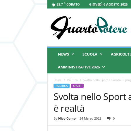
C
CORATO
GIOVEDÌ 6 AGOSTO 2026.
29.7
I
l
Q
u
a
r
t
NEWS
SCUOLA
AGRICOLT
o
P
AMMINISTRATIVE 2026
o
t
Home
Politica
Svolta nello Sport a Corato: il pro
e
POLITICA
SPORT
r
Svolta nello Sport 
e
è realtà
By
Nico Como
-
24 Marzo 2022
0