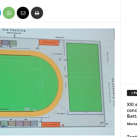
I P
XXI 
conc
Batt
Marta
Tent