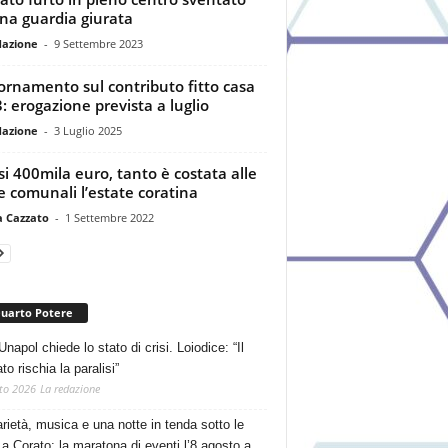
na guardia giurata
dazione
-
9 Settembre 2023
ornamento sul contributo fitto casa
: erogazione prevista a luglio
dazione
-
3 Luglio 2025
i 400mila euro, tanto è costata alle
e comunali l’estate coratina
a Cazzato
-
1 Settembre 2022
Quarto Potere
Unapol chiede lo stato di crisi. Loiodice: “Il
o rischia la paralisi”
to 2026
La redazione
arietà, musica e una notte in tenda sotto le
 a Corato: la maratona di eventi l’8 agosto a