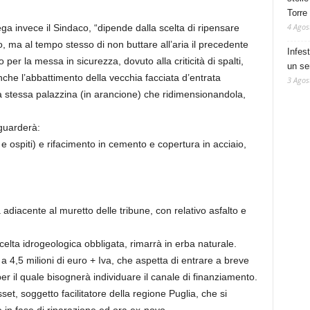
Torre
4 Agos
ega invece il Sindaco, “dipende dalla scelta di ripensare
uro, ma al tempo stesso di non buttare all’aria il precedente
Infes
er la messa in sicurezza, dovuto alla criticità di spalti,
un se
che l’abbattimento della vecchia facciata d’entrata
3 Agos
la stessa palazzina (in arancione) che ridimensionandola,
iguarderà:
 e ospiti) e rifacimento in cemento e copertura in acciaio,
 adiacente al muretto delle tribune, con relativo asfalto e
elta idrogeologica obbligata, rimarrà in erba naturale.
i a 4,5 milioni di euro + Iva, che aspetta di entrare a breve
r il quale bisognerà individuare il canale di finanziamento.
sset, soggetto facilitatore della regione Puglia, che si