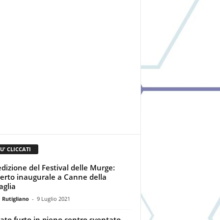
IU' CLICCATI
edizione del Festival delle Murge:
erto inaugurale a Canne della
aglia
 Rutigliano
-
9 Luglio 2021
ato furto in pieno centro sventato