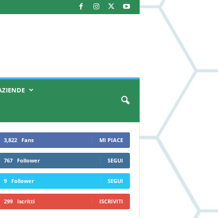
AZIENDE
3,822
Fans
MI PIACE
767
Follower
SEGUI
9
Follower
SEGUI
299
Iscritti
ISCRIVITI