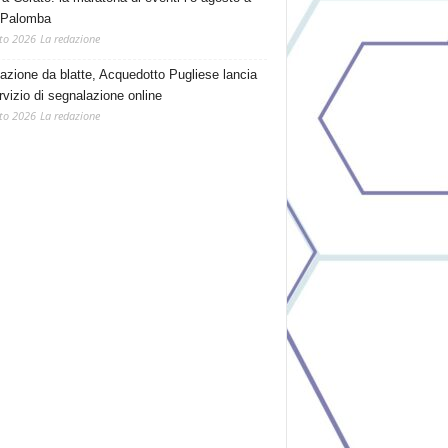
 Palomba
to 2026
La redazione
tazione da blatte, Acquedotto Pugliese lancia
rvizio di segnalazione online
to 2026
La redazione