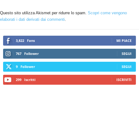
Questo sito utilizza Akismet per ridurre lo spam.
Scopri come vengono
elaborati i dati derivati dai commenti
.
3,822
Fans
MI PIACE
767
Follower
SEGUI
9
Follower
SEGUI
299
Iscritti
ISCRIVITI