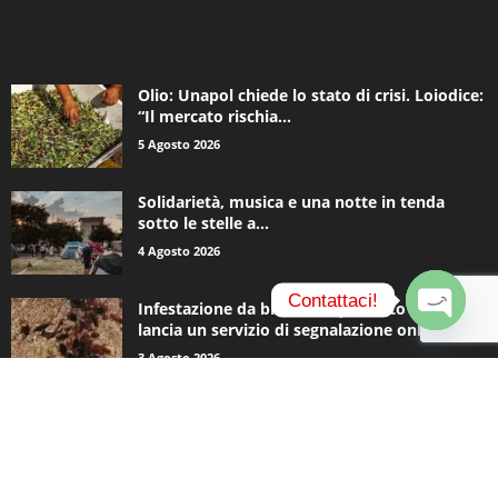
ALTRE NOTIZIE
Olio: Unapol chiede lo stato di crisi. Loiodice:
“Il mercato rischia...
5 Agosto 2026
Solidarietà, musica e una notte in tenda
sotto le stelle a...
4 Agosto 2026
Contattaci!
Infestazione da blatte, Acquedotto Pugliese
lancia un servizio di segnalazione online
O
3 Agosto 2026
p
e
n
c
CATEGORIE POPOLARI
h
a
935
Appuntamenti