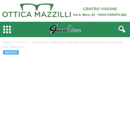
Home
Politica
Rimettiamo In Moto La Città, Giuseppe Di Bartolomeo si candida
alla segreteria
POLITICA