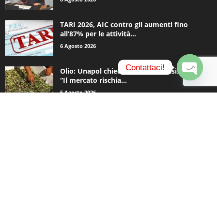
TARI 2026, AIC contro gli aumenti fino
all’87% per le attività...
6 Agosto 2026
Contattaci!
Olio: Unapol chiede lo stato di crisi. Loiodice:
“Il mercato rischia...
O
5 Agosto 2026
p
e
n
c
CATEGORIE POPOLARI
h
a
936
Appuntamenti
t
796
y
Basket
740
Politica
506
Cronaca
473
Comunicazioni