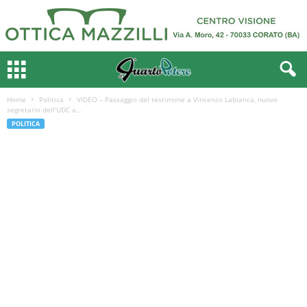
Home
Politica
VIDEO – Passaggio del testimone a Vincenzo Labianca, nuovo
segretario dell’UDC a...
POLITICA