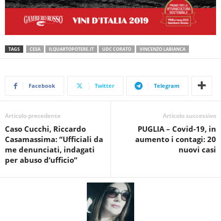
TAGS
CESA
ILQUARTOPOTERE.IT
UDC CORATO
VINCENZO LABIANCA
Facebook
Twitter
Telegram
Articolo precedente
Articolo successivo
Caso Cucchi, Riccardo
PUGLIA – Covid-19, in
Casamassima: “Ufficiali da
aumento i contagi: 20
me denunciati, indagati
nuovi casi
per abuso d’ufficio”