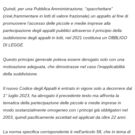
Quindi
,
per una Pubblica Amministrazione
,
“spacchettare”
(
cioè,
frammentare in lotti di valore frazionale) un appalto al fine di
promuovere l’accesso delle piccole e medie imprese alla
partecipazione degli appalti pubblici attraverso il principio della
suddivisione degli appalti in lotti,
nel 2021
costitui
va
un
OBBLIGO
DI LEGGE
.
Questo principio generale p
oteva
essere derogato solo con una
motivazione adeguata, che dimostr
asse nel caso
l’inapplicabilità
della suddivisione
.
Il nuovo Codice degli Appalti
è
entrato in vigore
solo a decorrere dal
1° luglio 2023
, ha abrogato il precedente testo
ma affronta la
tematica della partecipazione delle piccole e medie imprese in
modo
sostanzialmente omogeneo
con i principi già obbligatori nel
2003
, quindi pacificamente accettati ed applicati da oltre
22 anni
.
La norma specifica
corrispondente
è nell’articolo 58, che in tema di