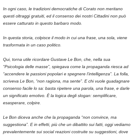
In ogni caso
,
le tradizioni
d
emocratiche di Corato non meritano
questi oltraggi gratuiti,
ed il consenso dei nostri Cittadini non può
essere catturato in questo barbaro modo.
In questa storia
,
colpisce il modo in cui una frase, una sola, viene
trasformata in un caso politico.
Qui
,
torna utile ricordare Gustave Le Bon, che, nella sua
“Psicologia delle masse”, spiegava come la propaganda riesca ad
“accendere le passioni popolari e spegnere l’intelligenza”. La folla,
scriveva Le Bon, “non ragiona, ma sente”.
E chi vuole guadagnare
consenso facile lo sa: basta ripetere una parola, una frase, e darle
un significato emotivo.
È la logica degli
slogan
: semplificare,
esasperare, colpire.
Le Bon diceva anche che la propaganda “non convince, ma
suggestiona”. E in effetti, più che un dibattito sui fatti, oggi vediamo
prevalentemente
sui
social
reazioni
costruite su suggestioni,
dove