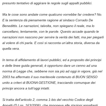
presunto tentativo di aggirare le regole sugli appalti pubblici.
Ma le cose sono andate come qualcuno vorrebbe far credere? No
.
E
la sentenza dà pienamente ragione
al sindaco Corrado De
Benedittis.
Le
narrazioni, talvolta, non spiegano il reale, ma lo
cancellano, lentamente, con le parole. Questo accade quando le
narrazioni non nascono per servire la verità dei fatti, ma per piegarli
al volere di chi parla.
E così si racconta
un’altra storia, diversa da
quella vera.
In tema di affidamento di lavori pubblici, ed a proposito dei principi
e delle
linee guida
generali,
è opportuno dare
un cenno ad una
norma
di Legge che,
sebbene
non sia più ad oggi in vigore,
già nel
2003 ha affermato i
l suo
meritevole contenuto
di BUON SENSO
unit
o a criteri di
BUONA GESTIONE, traccia
ndo
comunque dei
principi ancora a tutt’oggi intatti.
Si tratta dell’
art
icolo
2, comma 1-bis del vecchio Codice degli
Appalti (D.Lgs. 163/
2006
),
che imponeva a
lle stazioni appaltanti
,