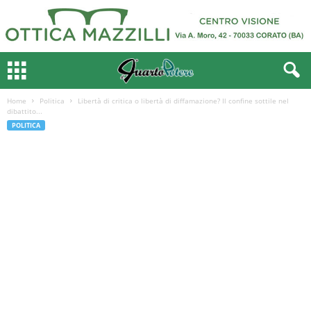
Home
Politica
Libertà di critica o libertà di diffamazione? Il confine sottile nel
dibattito...
POLITICA