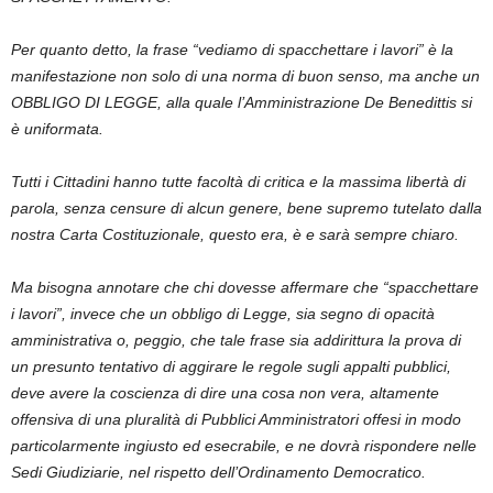
Per quanto detto
,
la frase “
vediamo di spacchettare i lavori
”
è la
manifestazione non solo di una norma di buon senso, ma anche un
OBBLIGO DI LEGGE, alla quale l’Amministrazione De Benedittis si
è uniformata.
Tutti i Cittadini hanno tutte facoltà di critica e la massima libertà di
parola
,
senza censure di alcun genere, bene supremo tutelato dalla
n
ostra Carta Costituzionale, questo era
,
è e sarà sempre chiaro.
Ma bisogna annotare che chi dovesse affermare che “spacchettare
i lavori”, invece che un obbligo di Legge, sia segno di opacità
amministrativa o, peggio, che tale frase sia addirittura la
prova di
un presunto tentativo di aggirare le regole sugli appalti pubblici
,
deve avere la coscienza di dire una cosa non vera, altamente
offensiva di una pluralità di Pubblici Amministratori offesi in modo
particolarmente ingiusto ed esecrabile, e ne dovrà rispondere nelle
Sedi Giudiziarie, nel rispetto dell’Ordinamento Democratico.