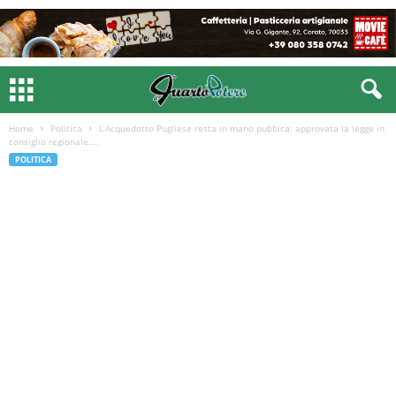
Home
Politica
L’Acquedotto Pugliese resta in mano pubbica: approvata la legge in
consiglio regionale....
POLITICA