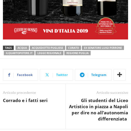
TAGS
ACQUA
ACQUEDOTTO PUGLIESE
CORATO
EX SENATORE LUIGI PERRONE
ILQUARTOPOTERE.IT
LEGGE REGIONALE
REGIONE PUGLIA
Facebook
Twitter
Telegram
Articolo precedente
Articolo successivo
Corrado e i fatti seri
Gli studenti del Liceo
Artistico in piazza a Napoli
per dire no all’autonomia
differenziata