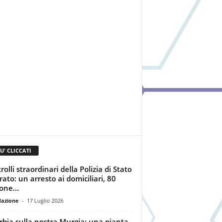
IU' CLICCATI
olli straordinari della Polizia di Stato
rato: un arresto ai domiciliari, 80
one...
dazione
-
17 Luglio 2026
rbia sulla nostra Murgia: una pianta