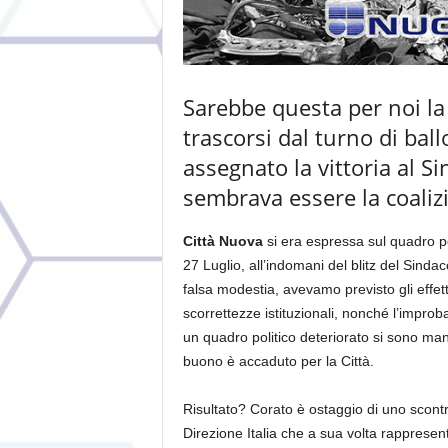
Sarebbe questa per noi la
trascorsi dal turno di bal
assegnato la vittoria al S
sembrava essere la coaliz
Città Nuova
si era espressa sul quadro po
27 Luglio, all’indomani del blitz del Sin
falsa modestia, avevamo previsto gli effet
scorrettezze istituzionali, nonché l’improba
un quadro politico deteriorato si sono mani
buono è accaduto per la Città.
Risultato? Corato è ostaggio di uno scontro 
Direzione Italia che a sua volta rappresen