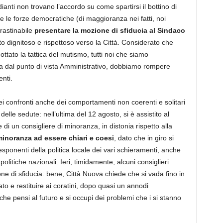
ianti non trovano l’accordo su come spartirsi il bottino di
 e le forze democratiche (di maggioranza nei fatti, noi
rastinabile
presentare la mozione di sfiducia al Sindaco
to dignitoso e rispettoso verso la Città. Considerato che
tato la tattica del mutismo, tutti noi che siamo
a dal punto di vista Amministrativo, dobbiamo rompere
nti.
ei confronti anche dei comportamenti non coerenti e solitari
delle sedute: nell’ultima del 12 agosto, si è assistito al
 un consigliere di minoranza, in distonia rispetto alla
minoranza ad essere chiari e coesi
, dato che in giro si
 esponenti della politica locale dei vari schieramenti, anche
politiche nazionali. Ieri, timidamente, alcuni consiglieri
ne di sfiducia: bene, Città Nuova chiede che si vada fino in
to e restituire ai coratini, dopo quasi un annodi
 pensi al futuro e si occupi dei problemi che i si stanno