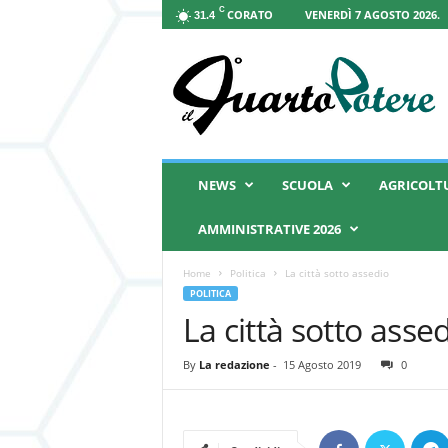
C
CORATO
VENERDÌ 7 AGOSTO 2026.
31.4
I
l
Q
u
a
r
t
NEWS
SCUOLA
AGRICOLT
o
P
AMMINISTRATIVE 2026
o
t
Home
Politica
La città sotto assedio
e
POLITICA
r
La città sotto asse
e
By
La redazione
-
15 Agosto 2019
0