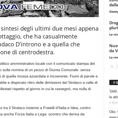
dall
Giuse
Drog
 sintesi degli ultimi due mesi appena
plur
lottaggio, che ha casualmente
La re
indaco D’introno e a quella che
Nuov
da V
ione di centrodestra.
La re
litico amministrativo locale con il comunicato stampa del
daco sulla nomina di un pezzo di Giunta Comunale: senza
ti di quella mossa azzardata e incoerente. Fiumi di parole e
Il 
bile e disperato ritiro delle dimissioni del Sindaco a valle di
festati rispetto al giorno in cui le rassegnò, ma nulla di
TARI 
le at
6 Agos
tra il Sindaco insieme a Fratelli d’Italia e Idea, contro
Olio: 
ta anche Forza Italia e Lega: scontro che deriva da
mercat