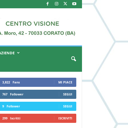
AZIENDE
3,822
Fans
MI PIACE
767
Follower
SEGUI
9
Follower
SEGUI
299
Iscritti
ISCRIVITI