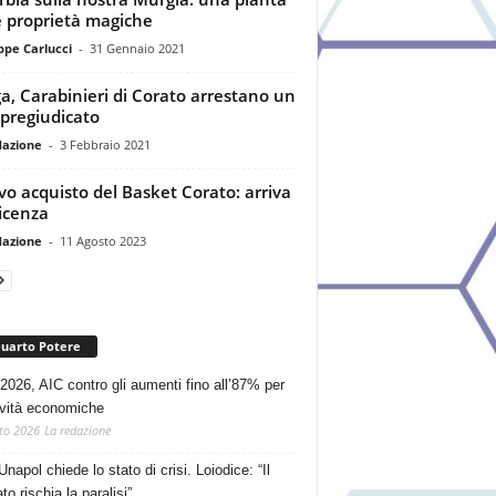
e proprietà magiche
ppe Carlucci
-
31 Gennaio 2021
a, Carabinieri di Corato arrestano un
ipregiudicato
dazione
-
3 Febbraio 2021
o acquisto del Basket Corato: arriva
icenza
dazione
-
11 Agosto 2023
Quarto Potere
2026, AIC contro gli aumenti fino all’87% per
tività economiche
to 2026
La redazione
Unapol chiede lo stato di crisi. Loiodice: “Il
o rischia la paralisi”