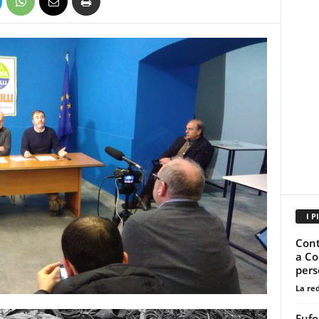
I P
Contr
a Co
pers
La re
Eufo