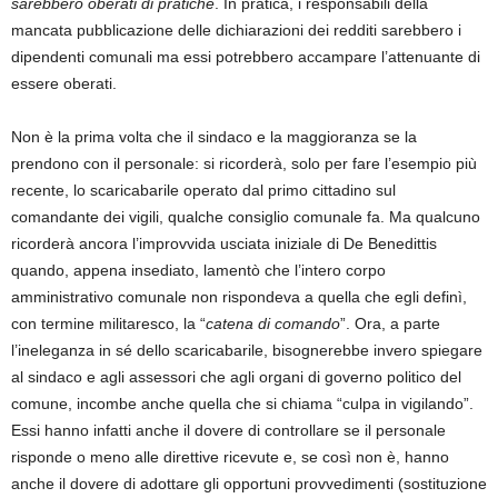
sarebbero oberati di pratiche
. In pratica, i responsabili della
mancata pubblicazione delle dichiarazioni dei redditi sarebbero i
dipendenti comunali ma essi potrebbero accampare l’attenuante di
essere oberati.
Non è la prima volta che il sindaco e la maggioranza se la
prendono con il personale: si ricorderà, solo per fare l’esempio più
recente, lo scaricabarile operato dal primo cittadino sul
comandante dei vigili, qualche consiglio comunale fa. Ma qualcuno
ricorderà ancora l’improvvida usciata iniziale di De Benedittis
quando, appena insediato, lamentò che l’intero corpo
amministrativo comunale non rispondeva a quella che egli definì,
con termine militaresco, la “
catena di comando
”. Ora, a parte
l’ineleganza in sé dello scaricabarile, bisognerebbe invero spiegare
al sindaco e agli assessori che agli organi di governo politico del
comune, incombe anche quella che si chiama “culpa in vigilando”.
Essi hanno infatti anche il dovere di controllare se il personale
risponde o meno alle direttive ricevute e, se così non è, hanno
anche il dovere di adottare gli opportuni provvedimenti (sostituzione