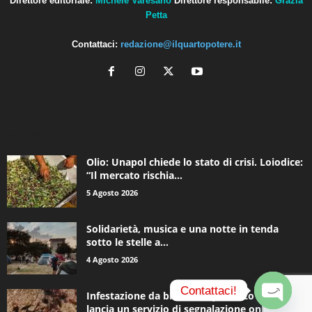
Direttore editoriale:
Michele Varesano
Direttore responsabile:
Grazia
Petta
Contattaci:
redazione@ilquartopotere.it
ALTRE NOTIZIE
Olio: Unapol chiede lo stato di crisi. Loiodice:
“Il mercato rischia...
5 Agosto 2026
Solidarietà, musica e una notte in tenda
sotto le stelle a...
4 Agosto 2026
Contattaci!
Infestazione da blatte, Acquedotto Pugliese
lancia un servizio di segnalazione online