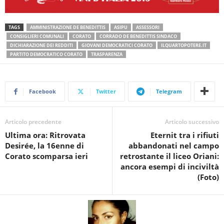
TAGS
AMMINISTRAZIONE DE BENEDITTIS
ASIPU
ASSESSORI
CONSIGLIERI COMUNALI
CORATO
CORRADO DE BENEDITTIS SINDACO
DICHIARAZIONE DEI REDDITI
GIOVANI DEMOCRATICI CORATO
ILQUARTOPOTERE.IT
PARTITO DEMOCRATICO CORATO
TRASPARENZA
Facebook
Twitter
Telegram
Articolo precedente
Articolo successivo
Ultima ora: Ritrovata
Eternit tra i rifiuti
Desirée, la 16enne di
abbandonati nel campo
Corato scomparsa ieri
retrostante il liceo Oriani:
ancora esempi di inciviltà
(Foto)