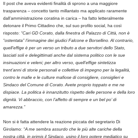
Il post che aveva evidenti finalità di sprono a una maggiore
trasparenza – concetto tanto millantato ma applicato raramente
dall’amministrazione coratina in carica – ha fatto letteralmente
detonare il Primo Cittadino che, sul suo profilo social, ha così
risposto:
“Cari GD Corato, dalla finestra di Palazzo di Città, non è
“ostentata” l’immagine dei giudici Falcone e Borsellino. Al contrario,
quell’effige è per un verso un tributo a due servitori dello Stato,
lasciati soli e delegittimati anche dal sistema politico con le sue
insinuazioni e veleni; per altro verso, quell’effige sintetizza
trent’anni di storie personali e collettive di impegno per la legalità,
contro le mafie e le culture mafiose di consigliere, consiglieri e
Sindaco del Comune di Corato. Avete proprio toppato e me ne
dispiace. La politica è innanzitutto rispetto delle persone e della loro
dignità. Vi abbraccio, con l’affetto di sempre e un bel po’ di
amarezza.”
Non si è fatta attendere la reazione piccata del segretario Di
Girolamo:
“A me sembra assurdo che le più alte cariche della
nostra città, in primis il Sindaco, usino il loro potere mediatico su