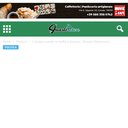
Home
Politica
Il Sindaco perde le staffe e attacca i Giovani Democratici
POLITICA