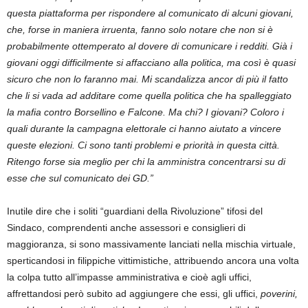
questa piattaforma per rispondere al comunicato di alcuni giovani,
che, forse in maniera irruenta, fanno solo notare che non si è
probabilmente ottemperato al dovere di comunicare i redditi. Già i
giovani oggi difficilmente si affacciano alla politica, ma così è quasi
sicuro che non lo faranno mai. Mi scandalizza ancor di più il fatto
che li si vada ad additare come quella politica che ha spalleggiato
la mafia contro Borsellino e Falcone. Ma chi? I giovani? Coloro i
quali durante la campagna elettorale ci hanno aiutato a vincere
queste elezioni. Ci sono tanti problemi e priorità in questa città.
Ritengo forse sia meglio per chi la amministra concentrarsi su di
esse che sul comunicato dei GD.”
Inutile dire che i soliti “guardiani della Rivoluzione” tifosi del
Sindaco, comprendenti anche assessori e consiglieri di
maggioranza, si sono massivamente lanciati nella mischia virtuale,
sperticandosi in filippiche vittimistiche, attribuendo ancora una volta
la colpa tutto all’impasse amministrativa e cioè agli uffici,
affrettandosi però subito ad aggiungere che essi, gli uffici,
poverini,