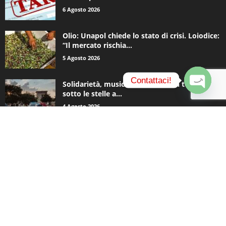
6 Agosto 2026
Olio: Unapol chiede lo stato di crisi. Loiodice:
“Il mercato rischia...
5 Agosto 2026
Contattaci!
Solidarietà, musica e una notte in tenda
sotto le stelle a...
O
4 Agosto 2026
p
e
n
c
CATEGORIE POPOLARI
h
a
935
Appuntamenti
t
796
y
Basket
740
Politica
506
Cronaca