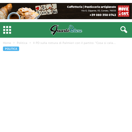
Home
Politica
Il PD sulla rottura di Palmieri con il partito: “Cosa si cela...
POLITICA